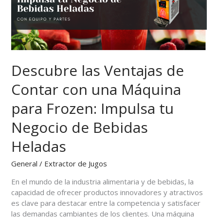
una
Máquina
para
Frozen:
Impulsa
tu
Descubre las Ventajas de
Negocio
de
Contar con una Máquina
Bebidas
para Frozen: Impulsa tu
Heladas
Negocio de Bebidas
Heladas
General
/
Extractor de Jugos
En el mundo de la industria alimentaria y de bebidas, la
capacidad de ofrecer productos innovadores y atractivos
es clave para destacar entre la competencia y satisfacer
las demandas cambiantes de los clientes. Una máquina