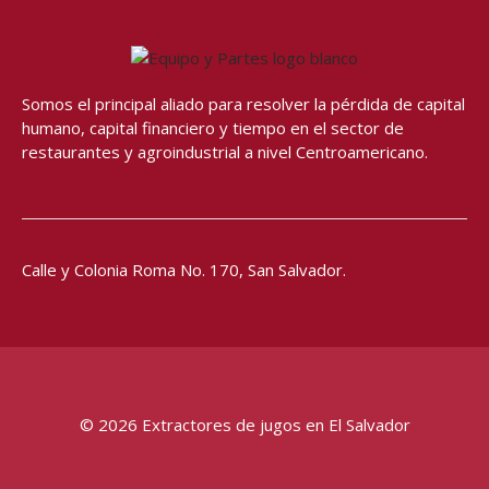
e
t
t
t
b
a
u
s
o
g
b
a
o
r
e
p
Somos el principal aliado para resolver
la pérdida de capital
k
a
p
humano, capital financiero y tiempo en el sector de
-
m
restaurantes y agroindustrial a nivel Centroamericano.
f
Calle y Colonia Roma No. 170,
San Salvador.
© 2026 Extractores de jugos en El Salvador