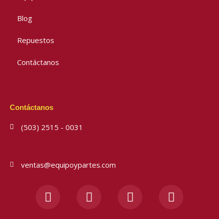
Blog
Repuestos
Contáctanos
Contáctanos
(503) 2515 - 0031
ventas@equipoypartes.com
F
I
Y
W
a
n
o
h
c
s
u
a