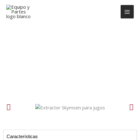
Ir
al
contenido
Extractor EX
Características