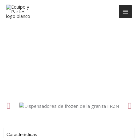
Ir
al
contenido
Granita FRZN-03
Características