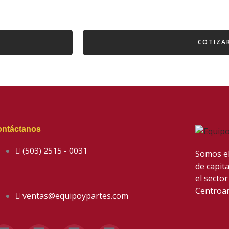
COTIZA
ntáctanos
(503) 2515 - 0031
Somos el
de capit
el sector
Centroa
ventas@equipoypartes.com