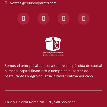
ventas@equipoypartes.com
F
I
Y
W
a
n
o
h
c
s
u
a
e
t
t
t
b
a
u
s
o
g
b
a
o
r
e
p
k
a
p
-
m
f
Somos el principal aliado para resolver
la pérdida de capital
humano, capital financiero y tiempo en el sector de
restaurantes y agroindustrial a nivel Centroamericano.
Calle y Colonia Roma No. 170,
San Salvador.