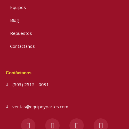
Equipos
Blog
Repuestos
Contáctanos
Contáctanos
(503) 2515 - 0031
ventas@equipoypartes.com
F
I
Y
W
a
n
o
h