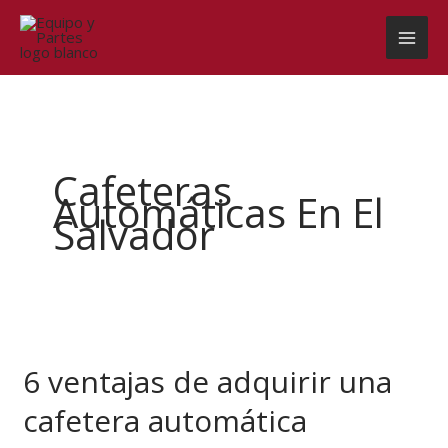
Ir
al
contenido
Cafeteras
Automáticas En El
Salvador
6
ventajas
6 ventajas de adquirir una
de
adquirir
cafetera automática
una
cafetera