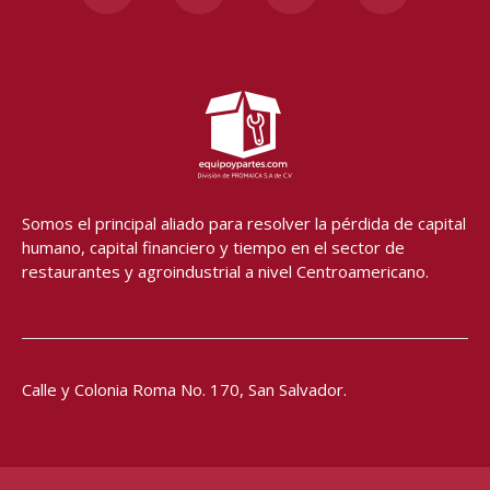
c
s
u
a
e
t
t
t
b
a
u
s
o
g
b
a
o
r
e
p
k
a
p
-
m
f
Somos el principal aliado para resolver
la pérdida de capital
humano, capital financiero y tiempo en el sector de
restaurantes y agroindustrial a nivel Centroamericano.
Calle y Colonia Roma No. 170,
San Salvador.