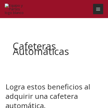
Ir
al
contenido
Cafeteras
Automáticas
Logra
estos
Logra estos beneficios al
beneficios
al
adquirir una cafetera
adquirir
una
automática.
cafetera