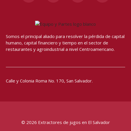
c
s
u
a
e
t
t
t
b
a
u
s
o
g
b
a
o
r
e
p
Somos el principal aliado para resolver
la pérdida de capital
k
a
p
humano, capital financiero y tiempo en el sector de
-
m
restaurantes y agroindustrial a nivel Centroamericano.
f
Calle y Colonia Roma No. 170,
San Salvador.
© 2026 Extractores de jugos en El Salvador