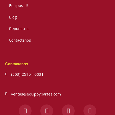
Equipos
Blog
Repuestos
Contáctanos
Contáctanos
(503) 2515 - 0031
ventas@equipoypartes.com
F
I
Y
W
a
n
o
h