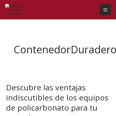
Ir
al
contenido
ContenedorDurader
Descubre
las
Descubre las ventajas
ventajas
indiscutibles
indiscutibles de los equipos
de
los
de policarbonato para tu
equipos
de