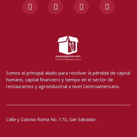
a
n
o
h
c
s
u
a
e
t
t
t
b
a
u
s
o
g
b
a
o
r
e
p
k
a
p
-
m
f
Somos el principal aliado para resolver
la pérdida de capital
humano, capital financiero y tiempo en el sector de
restaurantes y agroindustrial a nivel Centroamericano.
Calle y Colonia Roma No. 170,
San Salvador.