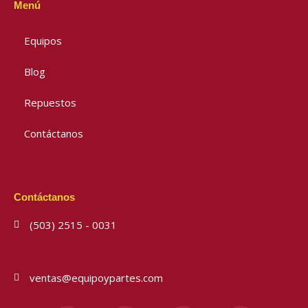
Menú
Equipos
Blog
Repuestos
Contáctanos
Contáctanos
(503) 2515 - 0031
ventas@equipoypartes.com
F
I
Y
W