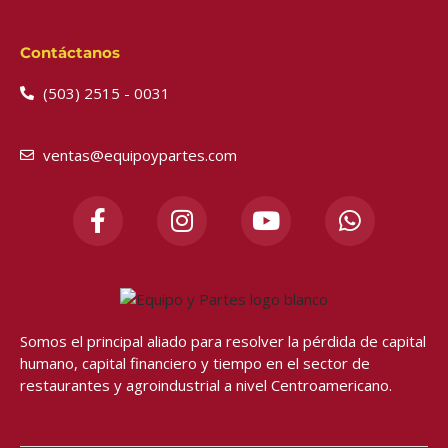
Contáctanos
(503) 2515 - 0031
ventas@equipoypartes.com
F
I
Y
W
a
n
o
h
c
s
u
a
e
t
t
t
b
a
u
s
o
g
b
a
o
r
e
p
Somos el principal aliado para resolver
la pérdida de capital
humano, capital financiero y tiempo en el sector de
k
a
p
restaurantes y agroindustrial a nivel Centroamericano.
-
m
f