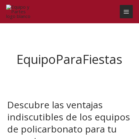
Ir
al
contenido
EquipoParaFiestas
Descubre
las
Descubre las ventajas
ventajas
indiscutibles
indiscutibles de los equipos
de
los
de policarbonato para tu
equipos
de