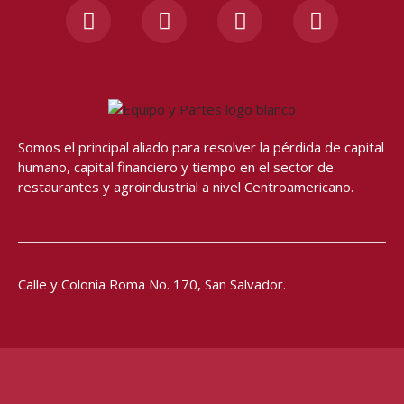
a
n
o
h
c
s
u
a
e
t
t
t
b
a
u
s
o
g
b
a
o
r
e
p
Somos el principal aliado para resolver
la pérdida de capital
k
a
p
humano, capital financiero y tiempo en el sector de
-
m
restaurantes y agroindustrial a nivel Centroamericano.
f
Calle y Colonia Roma No. 170,
San Salvador.