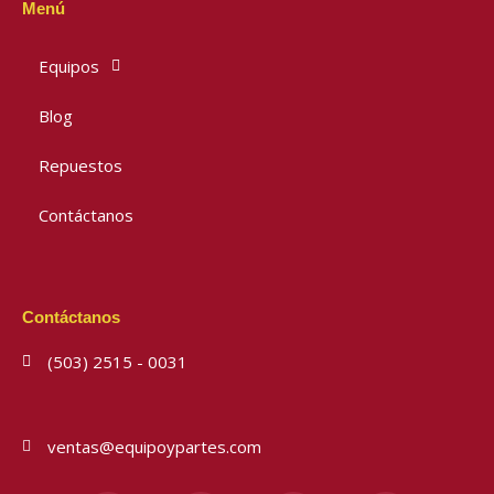
Menú
Equipos
Blog
Repuestos
Contáctanos
Contáctanos
(503) 2515 - 0031
ventas@equipoypartes.com
F
I
Y
W