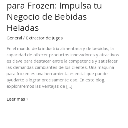
para Frozen: Impulsa tu
una
Máquina
Negocio de Bebidas
para
Frozen:
Heladas
Impulsa
tu
General
/
Extractor de Jugos
Negocio
En el mundo de la industria alimentaria y de bebidas, la
de
capacidad de ofrecer productos innovadores y atractivos
Bebidas
es clave para destacar entre la competencia y satisfacer
Heladas
las demandas cambiantes de los clientes. Una máquina
para frozen es una herramienta esencial que puede
ayudarte a lograr precisamente eso. En este blog,
exploraremos las ventajas de […]
Leer más »