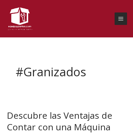
Ir
al
contenido
#Granizados
Descubre
las
Descubre las Ventajas de
Ventajas
de
Contar con una Máquina
Contar
con