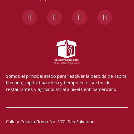
F
I
Y
W
a
n
o
h
c
s
u
a
e
t
t
t
b
a
u
s
o
g
b
a
o
r
e
p
k
a
p
-
m
f
Somos el principal aliado para resolver
la pérdida de capital
humano, capital financiero y tiempo en el sector de
restaurantes y agroindustrial a nivel Centroamericano.
Calle y Colonia Roma No. 170,
San Salvador.