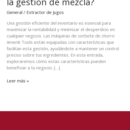
la gestión de mezcla?
de
chorro
General
/
Extractor de Jugos
facilitan
la
Una gestión eficiente del inventario es esencial para
gestión
maximizar la rentabilidad y minimizar el desperdicio en
de
cualquier negocio. Las máquinas de sorbete de chorro
mezcla?
Amerik Tools están equipadas con características que
facilitan esta gestión, ayudándote a mantener un control
preciso sobre tus ingredientes. En esta entrada,
exploraremos cómo estas características pueden
beneficiar a tu negocio. […]
Leer más »