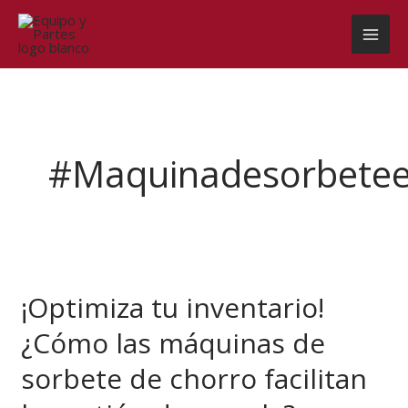
Ir
al
contenido
#maquinadesorbetee
¡Optimiza
tu
¡Optimiza tu inventario!
inventario!
¿Cómo
¿Cómo las máquinas de
las
máquinas
sorbete de chorro facilitan
de
sorbete