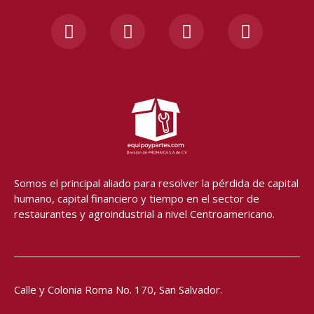
F
I
Y
W
a
n
o
h
c
s
u
a
e
t
t
t
b
a
u
s
o
g
b
a
o
r
e
p
k
a
p
-
m
f
Somos el principal aliado para resolver
la pérdida de capital
humano, capital financiero y tiempo en el sector de
restaurantes y agroindustrial a nivel Centroamericano.
Calle y Colonia Roma No. 170,
San Salvador.