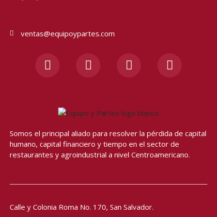
ventas@equipoypartes.com
F
I
Y
W
a
n
o
h
c
s
u
a
e
t
t
t
b
a
u
s
o
g
b
a
o
r
e
p
Somos el principal aliado para resolver
la pérdida de capital
k
a
p
humano, capital financiero y tiempo en el sector de
-
m
restaurantes y agroindustrial a nivel Centroamericano.
f
Calle y Colonia Roma No. 170,
San Salvador.