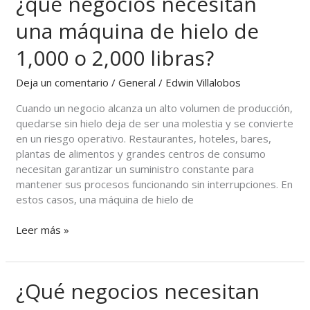
¿qué negocios necesitan
de
hielo:
una máquina de hielo de
¿qué
negocios
1,000 o 2,000 libras?
necesitan
una
Deja un comentario
/
General
/
Edwin Villalobos
máquina
de
Cuando un negocio alcanza un alto volumen de producción,
hielo
quedarse sin hielo deja de ser una molestia y se convierte
de
en un riesgo operativo. Restaurantes, hoteles, bares,
1,000
plantas de alimentos y grandes centros de consumo
o
necesitan garantizar un suministro constante para
2,000
mantener sus procesos funcionando sin interrupciones. En
libras?
estos casos, una máquina de hielo de
Leer más »
¿Qué negocios necesitan
¿Qué
negocios