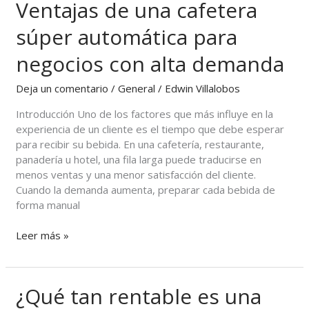
Ventajas de una cafetera
de
espera
súper automática para
al
preparar
negocios con alta demanda
café?
Ventajas
Deja un comentario
/
General
/
Edwin Villalobos
de
Introducción Uno de los factores que más influye en la
una
experiencia de un cliente es el tiempo que debe esperar
cafetera
para recibir su bebida. En una cafetería, restaurante,
súper
panadería u hotel, una fila larga puede traducirse en
automática
menos ventas y una menor satisfacción del cliente.
para
Cuando la demanda aumenta, preparar cada bebida de
negocios
forma manual
con
alta
Leer más »
demanda
¿Qué tan rentable es una
¿Qué
tan