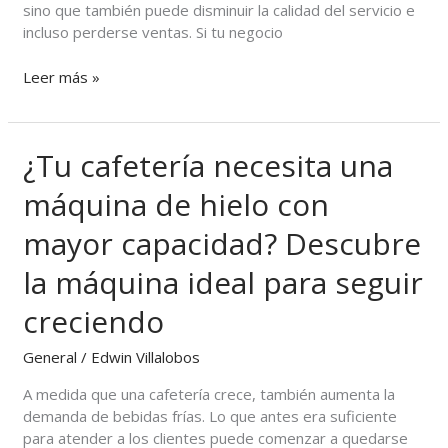
sino que también puede disminuir la calidad del servicio e
de
incluso perderse ventas. Si tu negocio
hielo
de
Leer más »
350
libras
¿Tu cafetería necesita una
¿Tu
cafetería
máquina de hielo con
necesita
una
mayor capacidad? Descubre
máquina
de
la máquina ideal para seguir
hielo
con
creciendo
mayor
capacidad?
General
/
Edwin Villalobos
Descubre
A medida que una cafetería crece, también aumenta la
la
demanda de bebidas frías. Lo que antes era suficiente
máquina
para atender a los clientes puede comenzar a quedarse
ideal