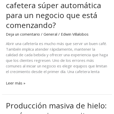
cafetera súper automática
rentable
es
para un negocio que está
una
cafetera
comenzando?
súper
automática
Deja un comentario
/
General
/
Edwin Villalobos
para
un
Abrir una cafetería es mucho más que servir un buen café.
negocio
También implica atender rápidamente, mantener la
que
calidad de cada bebida y ofrecer una experiencia que haga
está
que los clientes regresen. Uno de los errores más
comenzando?
comunes al iniciar un negocio es elegir equipos que limitan
el crecimiento desde el primer día. Una cafetera lenta
Leer más »
Producción masiva de hielo:
Producción
masiva