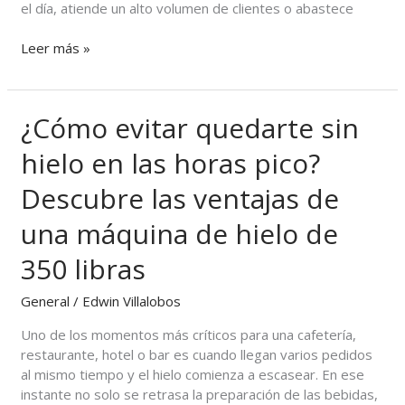
el día, atiende un alto volumen de clientes o abastece
tu
operación
Leer más »
¿Cómo evitar quedarte sin
¿Cómo
evitar
hielo en las horas pico?
quedarte
sin
Descubre las ventajas de
hielo
en
una máquina de hielo de
las
horas
350 libras
pico?
Descubre
General
/
Edwin Villalobos
las
Uno de los momentos más críticos para una cafetería,
ventajas
restaurante, hotel o bar es cuando llegan varios pedidos
de
al mismo tiempo y el hielo comienza a escasear. En ese
una
instante no solo se retrasa la preparación de las bebidas,
máquina