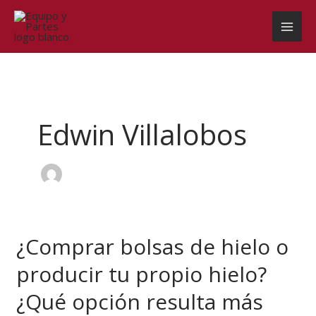
Ir
al
contenido
Edwin Villalobos
¿Comprar bolsas de hielo o
¿Comprar
bolsas
producir tu propio hielo?
de
hielo
¿Qué opción resulta más
o