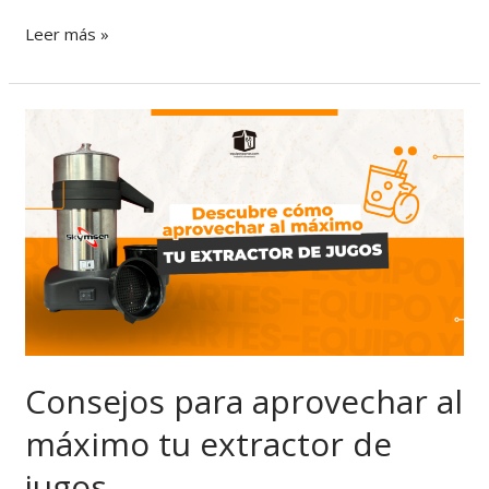
Leer más »
Consejos
para
aprovechar
al
máximo
tu
extractor
de
jugos
Consejos para aprovechar al
máximo tu extractor de
jugos