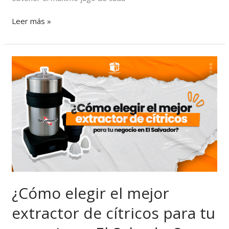
Leer más »
¿Cómo
elegir
el
mejor
extractor
de
cítricos
para
tu
negocio
en
El
¿Cómo elegir el mejor
Salvador?
extractor de cítricos para tu