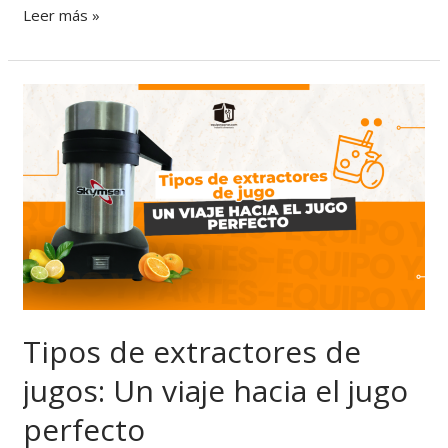
Leer más »
Tipos
de
extractores
de
jugos:
Un
viaje
hacia
el
jugo
perfecto
Tipos de extractores de
jugos: Un viaje hacia el jugo
perfecto