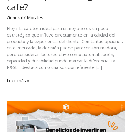
para
café?
tu
negocio
General
/
Morales
de
café?
Elegir la cafetera ideal para un negocio es un paso
estratégico que influye directamente en la calidad del
producto y la experiencia del cliente. Con tantas opciones
en el mercado, la decisión puede parecer abrumadora,
pero considerar factores clave como automatización,
capacidad y durabilidad puede marcar la diferencia. La
K96LT destaca como una solución eficiente […]
Leer más »
Beneficios
de
invertir
en
extractores