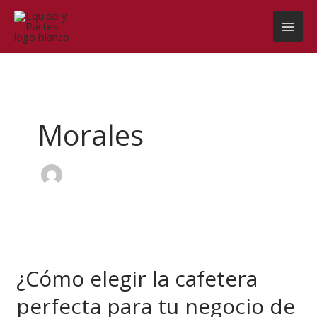
Ir
al
contenido
Morales
¿Cómo
elegir
¿Cómo elegir la cafetera
la
cafetera
perfecta para tu negocio de
perfecta