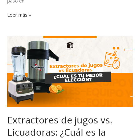
paso en
Leer más »
Extractores
de
jugos
vs.
Licuadoras:
¿Cuál
es
la
mejor
opción
para
ti?
Extractores de jugos vs.
Licuadoras: ¿Cuál es la