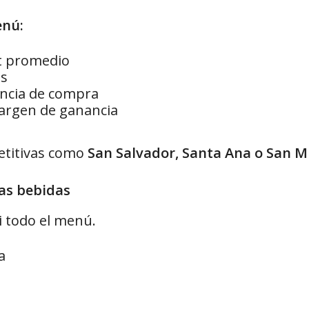
enú:
t promedio
es
encia de compra
rgen de ganancia
etitivas como
San Salvador, Santa Ana o San M
las bebidas
i todo el menú.
a