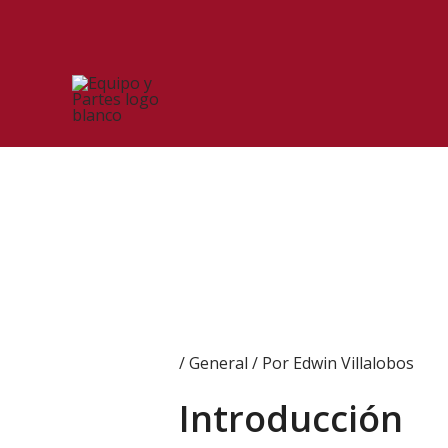
Ir
al
contenido
/
General
/ Por
Edwin Villalobos
Introducción