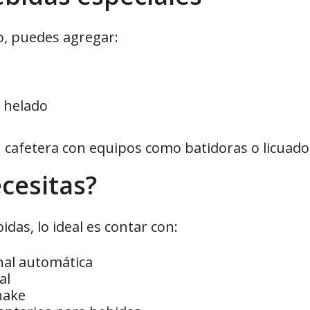
o, puedes agregar:
y helado
 cafetera con equipos como batidoras o licuado
cesitas?
idas, lo ideal es contar con:
nal automática
al
hake