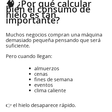
🧠 ¿Por qué calcular
bien el consumo de
hielo es tan
importante?
Muchos negocios compran una máquina
demasiado pequeña pensando que será
suficiente.
Pero cuando llegan:
almuerzos
cenas
fines de semana
eventos
clima caliente
👉 el hielo desaparece rápido.