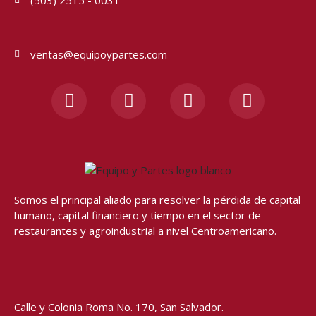
ventas@equipoypartes.com
F
I
Y
W
a
n
o
h
c
s
u
a
e
t
t
t
b
a
u
s
o
g
b
a
o
r
e
p
Somos el principal aliado para resolver
la pérdida de capital
k
a
p
humano, capital financiero y tiempo en el sector de
-
m
restaurantes y agroindustrial a nivel Centroamericano.
f
Calle y Colonia Roma No. 170,
San Salvador.