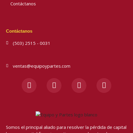
Contáctanos
Contáctanos
(503) 2515 - 0031
ventas@equipoypartes.com
F
I
Y
W
a
n
o
h
c
s
u
a
e
t
t
t
b
a
u
s
o
g
b
a
o
r
e
p
Somos el principal aliado para resolver
la pérdida de capital
k
a
p