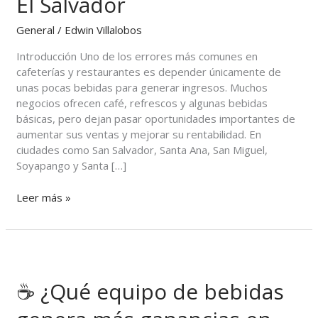
El Salvador
cafeterías
y
General
/
Edwin Villalobos
restaurantes
en
Introducción Uno de los errores más comunes en
El
cafeterías y restaurantes es depender únicamente de
Salvador
unas pocas bebidas para generar ingresos. Muchos
negocios ofrecen café, refrescos y algunas bebidas
básicas, pero dejan pasar oportunidades importantes de
aumentar sus ventas y mejorar su rentabilidad. En
ciudades como San Salvador, Santa Ana, San Miguel,
Soyapango y Santa […]
Leer más »
☕
¿Qué
☕ ¿Qué equipo de bebidas
equipo
de
bebidas