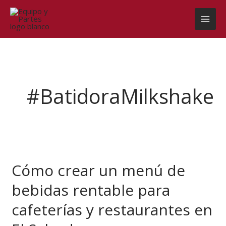
Ir
al
contenido
#BatidoraMilkshake
Cómo
crear
Cómo crear un menú de
un
menú
bebidas rentable para
de
bebidas
cafeterías y restaurantes en
rentable
para