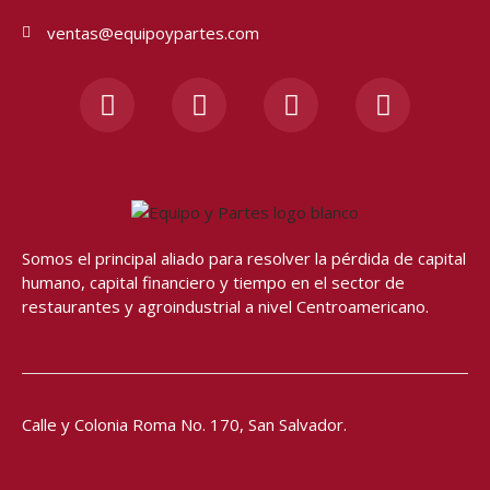
ventas@equipoypartes.com
F
I
Y
W
a
n
o
h
c
s
u
a
e
t
t
t
b
a
u
s
o
g
b
a
o
r
e
p
Somos el principal aliado para resolver
la pérdida de capital
k
a
p
humano, capital financiero y tiempo en el sector de
-
m
restaurantes y agroindustrial a nivel Centroamericano.
f
Calle y Colonia Roma No. 170,
San Salvador.