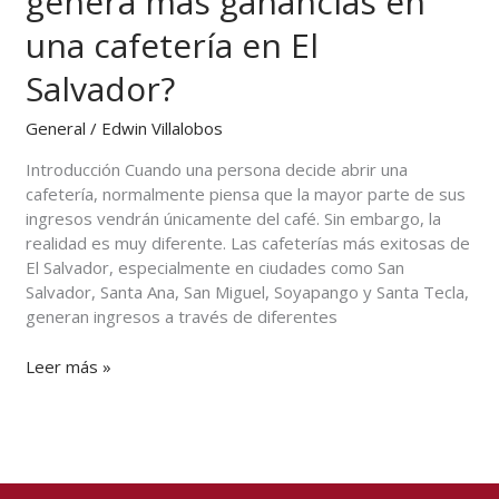
genera más ganancias en
genera
una cafetería en El
más
ganancias
Salvador?
en
una
General
/
Edwin Villalobos
cafetería
en
Introducción Cuando una persona decide abrir una
El
cafetería, normalmente piensa que la mayor parte de sus
Salvador?
ingresos vendrán únicamente del café. Sin embargo, la
realidad es muy diferente. Las cafeterías más exitosas de
El Salvador, especialmente en ciudades como San
Salvador, Santa Ana, San Miguel, Soyapango y Santa Tecla,
generan ingresos a través de diferentes
Leer más »