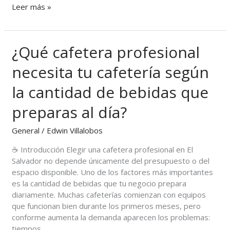
Leer más »
¿Qué cafetera profesional
¿Qué
cafetera
necesita tu cafetería según
profesional
necesita
la cantidad de bebidas que
tu
cafetería
preparas al día?
según
la
General
/
Edwin Villalobos
cantidad
de
☕ Introducción Elegir una cafetera profesional en El
bebidas
Salvador no depende únicamente del presupuesto o del
que
espacio disponible. Uno de los factores más importantes
preparas
es la cantidad de bebidas que tu negocio prepara
al
diariamente. Muchas cafeterías comienzan con equipos
día?
que funcionan bien durante los primeros meses, pero
conforme aumenta la demanda aparecen los problemas:
tiempos