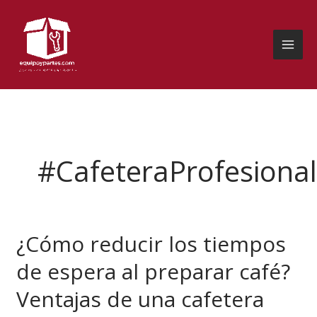
Ir
al
contenido
#CafeteraProfesiona
¿Cómo reducir los tiempos
¿Cómo
reducir
de espera al preparar café?
los
tiempos
Ventajas de una cafetera
de
espera