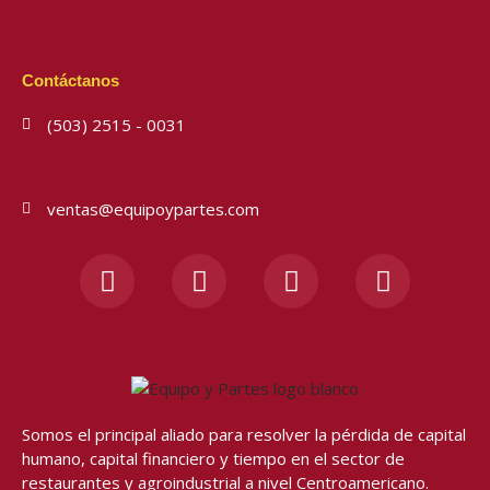
Contáctanos
(503) 2515 - 0031
ventas@equipoypartes.com
F
I
Y
W
a
n
o
h
c
s
u
a
e
t
t
t
b
a
u
s
o
g
b
a
o
r
e
p
Somos el principal aliado para resolver
la pérdida de capital
k
a
p
humano, capital financiero y tiempo en el sector de
-
m
restaurantes y agroindustrial a nivel Centroamericano.