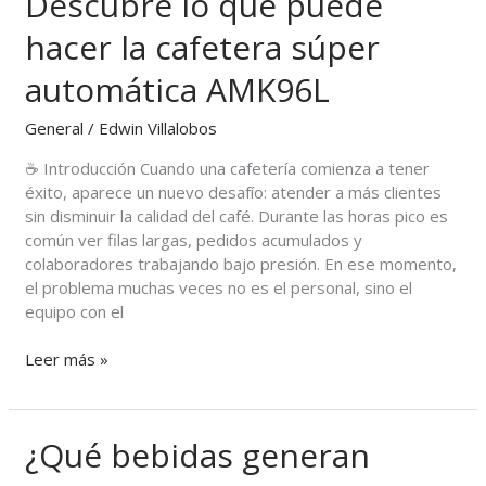
Descubre lo que puede
sin
perder
hacer la cafetera súper
calidad?
Descubre
automática AMK96L
lo
que
General
/
Edwin Villalobos
puede
☕ Introducción Cuando una cafetería comienza a tener
hacer
éxito, aparece un nuevo desafío: atender a más clientes
la
sin disminuir la calidad del café. Durante las horas pico es
cafetera
común ver filas largas, pedidos acumulados y
súper
colaboradores trabajando bajo presión. En ese momento,
automática
el problema muchas veces no es el personal, sino el
AMK96L
equipo con el
Leer más »
¿Qué bebidas generan
¿Qué
bebidas