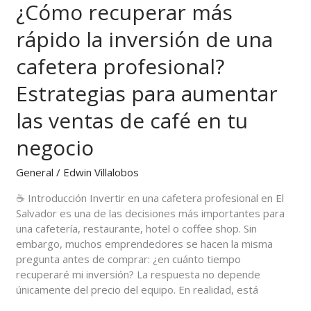
¿Cómo recuperar más
¿Cómo
recuperar
rápido la inversión de una
más
rápido
cafetera profesional?
la
inversión
Estrategias para aumentar
de
una
las ventas de café en tu
cafetera
negocio
profesional?
Estrategias
General
/
Edwin Villalobos
para
aumentar
☕ Introducción Invertir en una cafetera profesional en El
las
Salvador es una de las decisiones más importantes para
ventas
una cafetería, restaurante, hotel o coffee shop. Sin
de
embargo, muchos emprendedores se hacen la misma
café
pregunta antes de comprar: ¿en cuánto tiempo
en
recuperaré mi inversión? La respuesta no depende
tu
únicamente del precio del equipo. En realidad, está
negocio