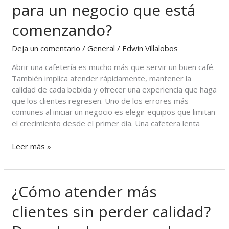
para un negocio que está
una
cafetera
comenzando?
súper
automática
Deja un comentario
/
General
/
Edwin Villalobos
para
un
Abrir una cafetería es mucho más que servir un buen café.
negocio
También implica atender rápidamente, mantener la
que
calidad de cada bebida y ofrecer una experiencia que haga
está
que los clientes regresen. Uno de los errores más
comenzando?
comunes al iniciar un negocio es elegir equipos que limitan
el crecimiento desde el primer día. Una cafetera lenta
Leer más »
¿Cómo atender más
¿Cómo
atender
clientes sin perder calidad?
más
clientes