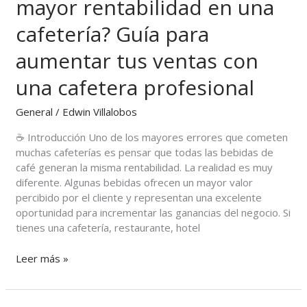
mayor rentabilidad en una
generan
mayor
cafetería? Guía para
rentabilidad
en
aumentar tus ventas con
una
cafetería?
una cafetera profesional
Guía
para
General
/
Edwin Villalobos
aumentar
☕ Introducción Uno de los mayores errores que cometen
tus
muchas cafeterías es pensar que todas las bebidas de
ventas
café generan la misma rentabilidad. La realidad es muy
con
diferente. Algunas bebidas ofrecen un mayor valor
una
percibido por el cliente y representan una excelente
cafetera
oportunidad para incrementar las ganancias del negocio. Si
profesional
tienes una cafetería, restaurante, hotel
Leer más »