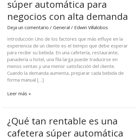
súper automática para
al
preparar
negocios con alta demanda
café?
Ventajas
Deja un comentario
/
General
/
Edwin Villalobos
de
Introducción Uno de los factores que más influye en la
una
experiencia de un cliente es el tiempo que debe esperar
cafetera
para recibir su bebida. En una cafetería, restaurante,
súper
panadería u hotel, una fila larga puede traducirse en
automática
menos ventas y una menor satisfacción del cliente.
para
Cuando la demanda aumenta, preparar cada bebida de
negocios
forma manual […]
con
alta
Leer más »
demanda
¿Qué tan rentable es una
¿Qué
tan
cafetera súper automática
rentable
es