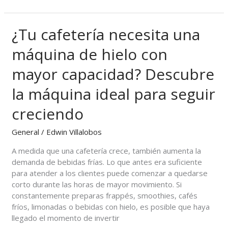
libras
¿Tu cafetería necesita una
¿Tu
cafetería
máquina de hielo con
necesita
una
mayor capacidad? Descubre
máquina
de
la máquina ideal para seguir
hielo
con
creciendo
mayor
capacidad?
General
/
Edwin Villalobos
Descubre
A medida que una cafetería crece, también aumenta la
la
demanda de bebidas frías. Lo que antes era suficiente
máquina
para atender a los clientes puede comenzar a quedarse
ideal
corto durante las horas de mayor movimiento. Si
para
constantemente preparas frappés, smoothies, cafés
seguir
fríos, limonadas o bebidas con hielo, es posible que haya
creciendo
llegado el momento de invertir