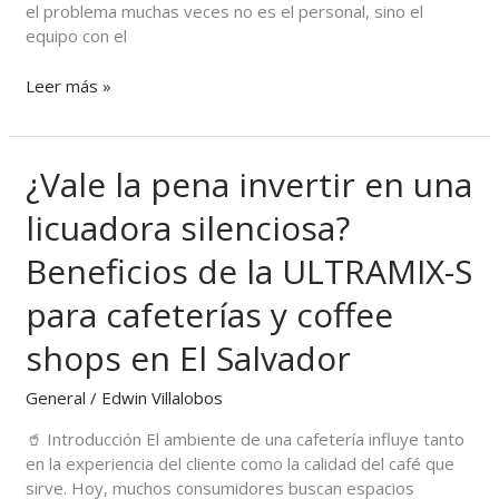
el problema muchas veces no es el personal, sino el
AMK96L
equipo con el
Leer más »
¿Vale la pena invertir en una
¿Vale
la
licuadora silenciosa?
pena
invertir
Beneficios de la ULTRAMIX-S
en
una
para cafeterías y coffee
licuadora
silenciosa?
shops en El Salvador
Beneficios
de
General
/
Edwin Villalobos
la
🥤 Introducción El ambiente de una cafetería influye tanto
ULTRAMIX-
en la experiencia del cliente como la calidad del café que
S
sirve. Hoy, muchos consumidores buscan espacios
para