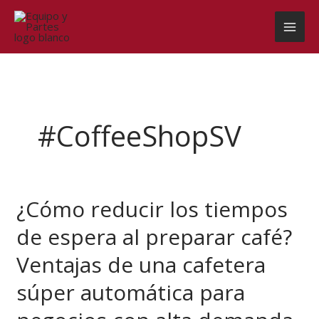
Ir
al
contenido
#CoffeeShopSV
¿Cómo reducir los tiempos
¿Cómo
reducir
de espera al preparar café?
los
tiempos
Ventajas de una cafetera
de
espera
súper automática para
al
preparar