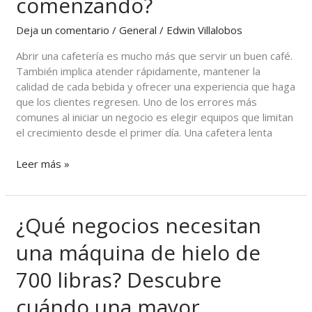
comenzando?
súper
automática
Deja un comentario
/
General
/
Edwin Villalobos
para
un
Abrir una cafetería es mucho más que servir un buen café.
negocio
También implica atender rápidamente, mantener la
que
calidad de cada bebida y ofrecer una experiencia que haga
está
que los clientes regresen. Uno de los errores más
comenzando?
comunes al iniciar un negocio es elegir equipos que limitan
el crecimiento desde el primer día. Una cafetera lenta
Leer más »
¿Qué negocios necesitan
¿Qué
negocios
una máquina de hielo de
necesitan
una
700 libras? Descubre
máquina
de
cuándo una mayor
hielo