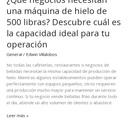
negocios
una máquina de hielo de
necesitan
una
500 libras? Descubre cuál es
máquina
de
la capacidad ideal para tu
hielo
de
operación
500
libras?
General
/
Edwin Villalobos
Descubre
No todas las cafeterías, restaurantes o negocios de
cuál
bebidas necesitan la misma capacidad de producción de
es
hielo. Mientras algunos establecimientos pueden operar
la
perfectamente con equipos pequeños, otros requieren
capacidad
una producción mucho mayor para mantener un servicio
ideal
continuo. Si tu negocio vende bebidas frías durante todo
para
el día, atiende un alto volumen de clientes o abastece
tu
operación
Leer más »