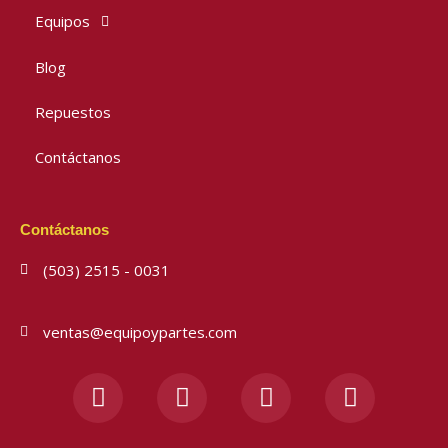
Equipos
Blog
Repuestos
Contáctanos
Contáctanos
(503) 2515 - 0031
ventas@equipoypartes.com
F
I
Y
W
a
n
o
h
c
s
u
a