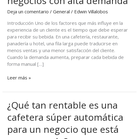
negocios con alta demanda
café?
Ventajas
Deja un comentario
/
General
/
Edwin Villalobos
de
Introducción Uno de los factores que más influye en la
una
experiencia de un cliente es el tiempo que debe esperar
cafetera
para recibir su bebida. En una cafetería, restaurante,
súper
panadería u hotel, una fila larga puede traducirse en
automática
menos ventas y una menor satisfacción del cliente.
para
Cuando la demanda aumenta, preparar cada bebida de
negocios
forma manual […]
con
alta
Leer más »
demanda
¿Qué tan rentable es una
¿Qué
tan
cafetera súper automática
rentable
es
para un negocio que está
una
cafetera