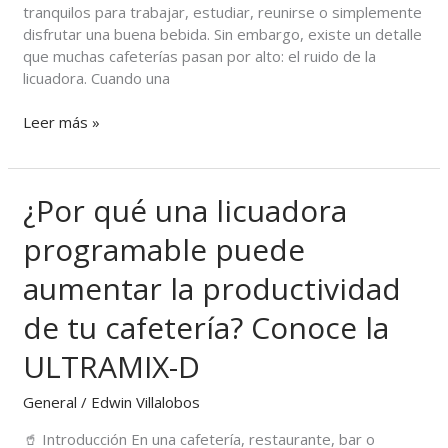
tranquilos para trabajar, estudiar, reunirse o simplemente
cafeterías
disfrutar una buena bebida. Sin embargo, existe un detalle
y
que muchas cafeterías pasan por alto: el ruido de la
coffee
licuadora. Cuando una
shops
en
Leer más »
El
Salvador
¿Por qué una licuadora
¿Por
qué
programable puede
una
licuadora
aumentar la productividad
programable
puede
de tu cafetería? Conoce la
aumentar
la
ULTRAMIX-D
productividad
de
General
/
Edwin Villalobos
tu
🥤 Introducción En una cafetería, restaurante, bar o
cafetería?