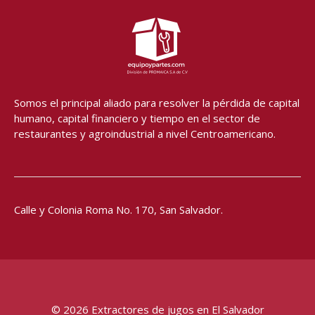
e
t
t
t
b
a
u
s
o
g
b
a
o
r
e
p
k
a
p
-
m
f
Somos el principal aliado para resolver
la pérdida de capital
humano, capital financiero y tiempo en el sector de
restaurantes y agroindustrial a nivel Centroamericano.
Calle y Colonia Roma No. 170,
San Salvador.
© 2026 Extractores de jugos en El Salvador