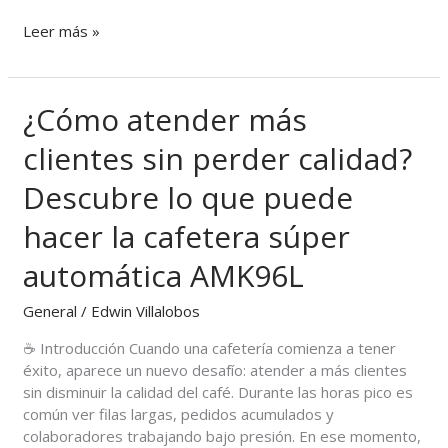
Leer más »
¿Cómo atender más
¿Cómo
atender
clientes sin perder calidad?
más
clientes
Descubre lo que puede
sin
perder
hacer la cafetera súper
calidad?
Descubre
automática AMK96L
lo
que
General
/
Edwin Villalobos
puede
☕ Introducción Cuando una cafetería comienza a tener
hacer
éxito, aparece un nuevo desafío: atender a más clientes
la
sin disminuir la calidad del café. Durante las horas pico es
cafetera
común ver filas largas, pedidos acumulados y
súper
colaboradores trabajando bajo presión. En ese momento,
automática