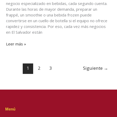
negocio especializado en bebidas, cada segundo cuenta.
Conoce
Durante las horas de mayor demanda, preparar un
la
frappé, un smoothie o una bebida frozen puede
ULTRAMIX-
convertirse en un cuello de botella si el equipo no ofrece
D
rapidez y consistencia. Por eso, cada vez más negocios
en El Salvador están
Leer más »
1
2
3
Siguiente
→
Menú