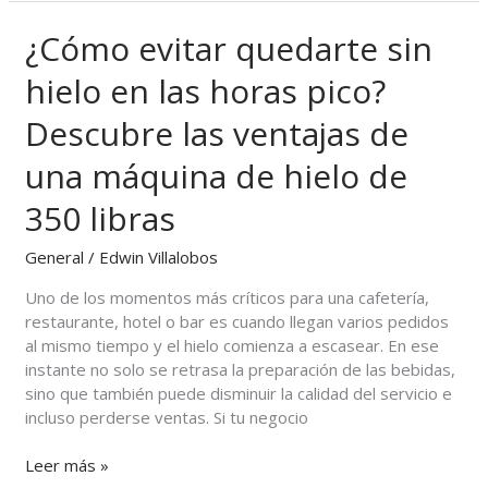
¿Cómo evitar quedarte sin
¿Cómo
evitar
hielo en las horas pico?
quedarte
sin
Descubre las ventajas de
hielo
en
una máquina de hielo de
las
horas
350 libras
pico?
Descubre
General
/
Edwin Villalobos
las
Uno de los momentos más críticos para una cafetería,
ventajas
restaurante, hotel o bar es cuando llegan varios pedidos
de
al mismo tiempo y el hielo comienza a escasear. En ese
una
instante no solo se retrasa la preparación de las bebidas,
máquina
sino que también puede disminuir la calidad del servicio e
de
incluso perderse ventas. Si tu negocio
hielo
de
Leer más »
350