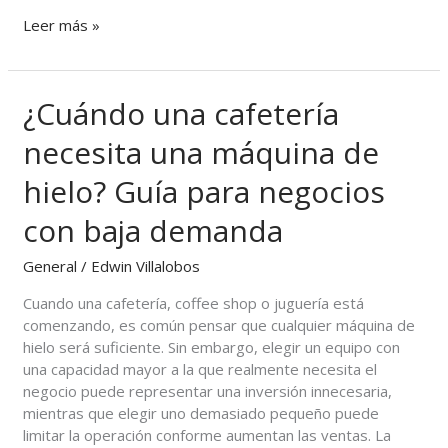
Leer más »
¿Cuándo una cafetería
¿Cuándo
una
necesita una máquina de
cafetería
necesita
hielo? Guía para negocios
una
máquina
con baja demanda
de
hielo?
General
/
Edwin Villalobos
Guía
para
Cuando una cafetería, coffee shop o juguería está
negocios
comenzando, es común pensar que cualquier máquina de
con
hielo será suficiente. Sin embargo, elegir un equipo con
baja
una capacidad mayor a la que realmente necesita el
demanda
negocio puede representar una inversión innecesaria,
mientras que elegir uno demasiado pequeño puede
limitar la operación conforme aumentan las ventas. La