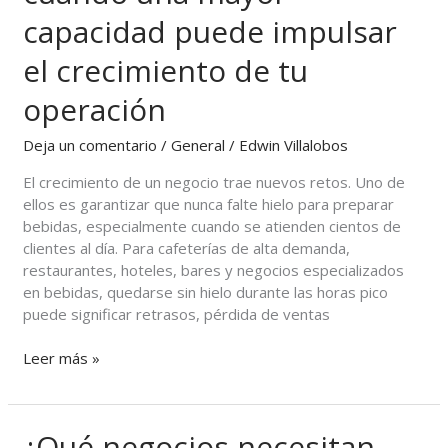
de
capacidad puede impulsar
700
el crecimiento de tu
libras?
Descubre
operación
cuándo
una
Deja un comentario
/
General
/
Edwin Villalobos
mayor
capacidad
El crecimiento de un negocio trae nuevos retos. Uno de
puede
ellos es garantizar que nunca falte hielo para preparar
impulsar
bebidas, especialmente cuando se atienden cientos de
el
clientes al día. Para cafeterías de alta demanda,
crecimiento
restaurantes, hoteles, bares y negocios especializados
de
en bebidas, quedarse sin hielo durante las horas pico
tu
puede significar retrasos, pérdida de ventas
operación
Leer más »
¿Qué negocios necesitan
¿Qué