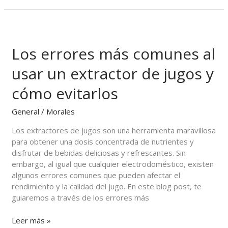
Los
errores
Los errores más comunes al
más
comunes
usar un extractor de jugos y
al
usar
cómo evitarlos
un
extractor
General
/
Morales
de
jugos
Los extractores de jugos son una herramienta maravillosa
y
para obtener una dosis concentrada de nutrientes y
cómo
disfrutar de bebidas deliciosas y refrescantes. Sin
evitarlos
embargo, al igual que cualquier electrodoméstico, existen
algunos errores comunes que pueden afectar el
rendimiento y la calidad del jugo. En este blog post, te
guiaremos a través de los errores más
Leer más »