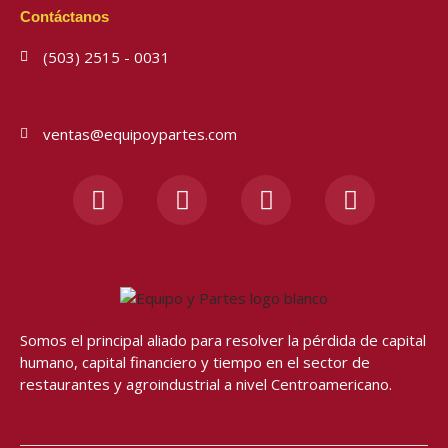
Contáctanos
(503) 2515 - 0031
ventas@equipoypartes.com
F
I
Y
W
a
n
o
h
c
s
u
a
e
t
t
t
b
a
u
s
o
g
b
a
o
r
e
p
Somos el principal aliado para resolver
la pérdida de capital
k
a
p
humano, capital financiero y tiempo en el sector de
-
m
restaurantes y agroindustrial a nivel Centroamericano.
f