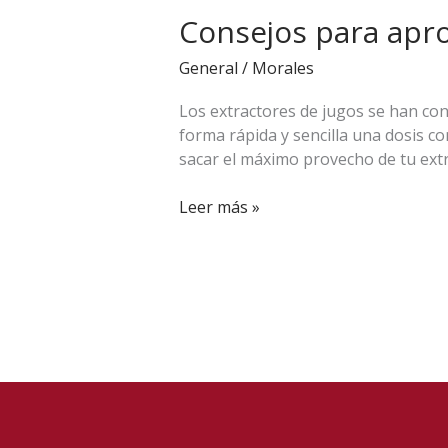
Consejos para apr
aprovechar
al
General
/
Morales
máximo
tu
Los extractores de jugos se han co
extractor
forma rápida y sencilla una dosis co
de
sacar el máximo provecho de tu extr
jugos
Leer más »