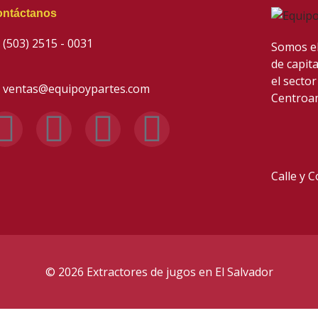
ntáctanos
(503) 2515 - 0031
Somos el
de capit
el sector
ventas@equipoypartes.com
Centroa
F
I
Y
W
a
n
o
h
Calle y 
c
s
u
a
e
t
t
t
b
a
u
s
© 2026 Extractores de jugos en El Salvador
o
g
b
a