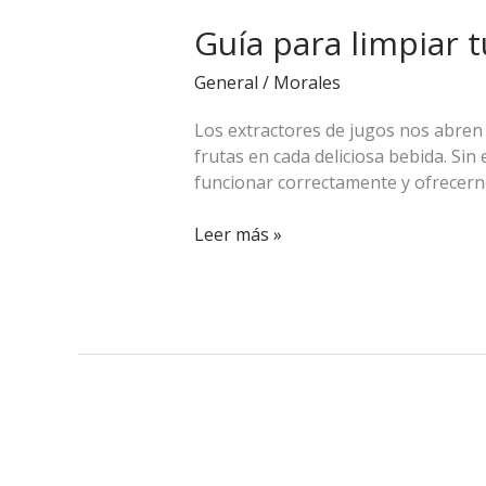
para
Guía para limpiar 
limpiar
tu
General
/
Morales
extractor
de
Los extractores de jugos nos abren
cítricos
frutas en cada deliciosa bebida. Si
Skymsen
funcionar correctamente y ofrecern
Leer más »
Consejos
para