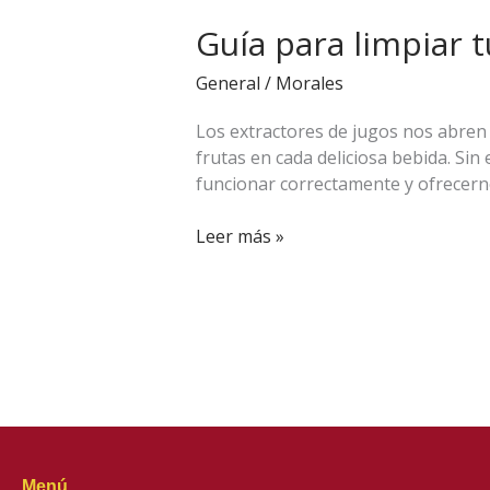
para
Guía para limpiar 
limpiar
tu
General
/
Morales
extractor
de
Los extractores de jugos nos abren
cítricos
frutas en cada deliciosa bebida. Si
Skymsen
funcionar correctamente y ofrecern
Leer más »
Menú