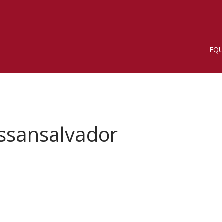
EQU
ssansalvador