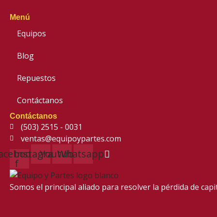
Menú
Equipos
Blog
Repuestos
Contáctanos
Contáctanos
(503) 2515 - 0031
ventas@equipoypartes.com
acebook-
Instagram
Youtube
Whatsapp
f
Somos el principal aliado para resolver
la pérdida de cap