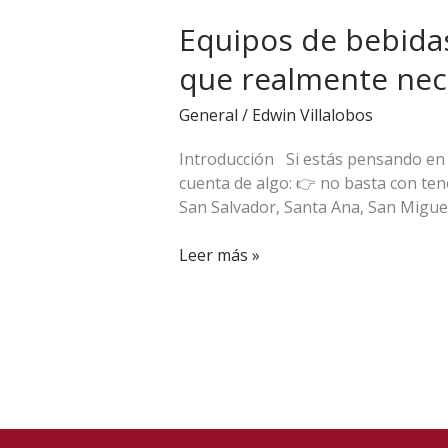
de
Equipos de bebidas 
bebidas
para
que realmente nec
cafeterías
y
General
/
Edwin Villalobos
restaurantes
en
Introducción Si estás pensando en a
El
cuenta de algo: 👉 no basta con ten
Salvador:
San Salvador, Santa Ana, San Migue
lo
que
Leer más »
realmente
necesitas
para
empezar