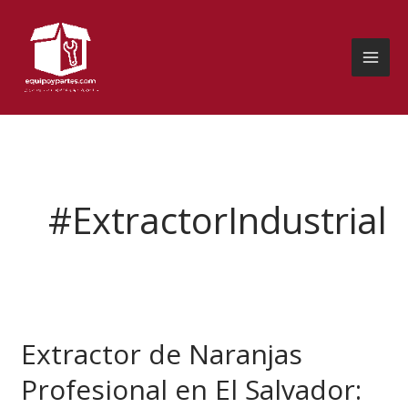
Ir
al
contenido
#ExtractorIndustrial
Extractor
de
Extractor de Naranjas
Naranjas
Profesional
Profesional en El Salvador:
en
El