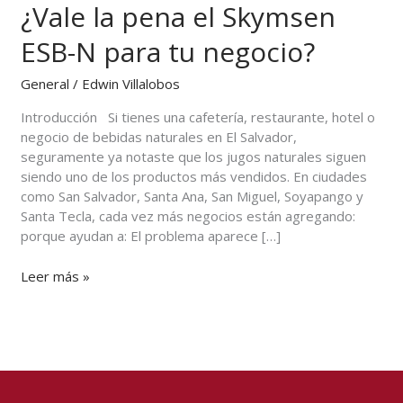
¿Vale la pena el Skymsen
Salvador:
¿Vale
ESB-N para tu negocio?
la
pena
General
/
Edwin Villalobos
el
Skymsen
Introducción Si tienes una cafetería, restaurante, hotel o
ESB-
negocio de bebidas naturales en El Salvador,
N
seguramente ya notaste que los jugos naturales siguen
para
siendo uno de los productos más vendidos. En ciudades
tu
como San Salvador, Santa Ana, San Miguel, Soyapango y
negocio?
Santa Tecla, cada vez más negocios están agregando:
porque ayudan a: El problema aparece […]
Leer más »