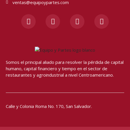
ventas@equipoypartes.com
F
I
Y
W
a
n
o
h
c
s
u
a
e
t
t
t
b
a
u
s
o
g
b
a
o
r
e
p
Somos el principal aliado para resolver
la pérdida de capital
k
a
p
humano, capital financiero y tiempo en el sector de
-
m
restaurantes y agroindustrial a nivel Centroamericano.
f
Calle y Colonia Roma No. 170,
San Salvador.