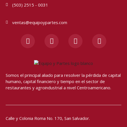
(503) 2515 - 0031
ventas@equipoypartes.com
F
I
Y
W
a
n
o
h
c
s
u
a
e
t
t
t
b
a
u
s
o
g
b
a
o
r
e
p
Somos el principal aliado para resolver
la pérdida de capital
humano, capital financiero y tiempo en el sector de
k
a
p
restaurantes y agroindustrial a nivel Centroamericano.
-
m
f
Calle y Colonia Roma No. 170,
San Salvador.