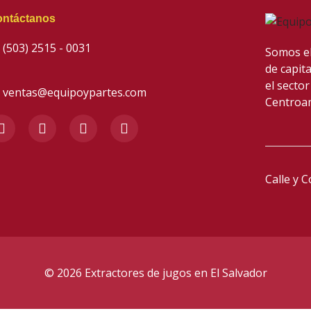
ntáctanos
(503) 2515 - 0031
Somos el
de capit
el sector
ventas@equipoypartes.com
Centroa
F
I
Y
W
a
n
o
h
c
s
u
a
e
t
t
t
b
a
u
s
Calle y 
o
g
b
a
o
r
e
p
k
a
p
-
m
f
© 2026 Extractores de jugos en El Salvador