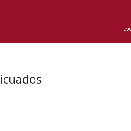
EQU
Licuados