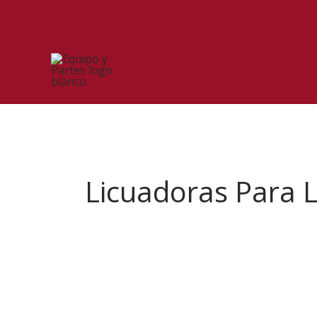
Ir
al
contenido
Licuadoras Para 
¿Qué