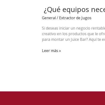
equipos
¿Qué equipos neces
necesitas
para
General
/
Extractor de Jugos
montar
un
Si deseas iniciar un negocio rentabl
Juice
creativo en los productos que le ofr
Bar?
para montar un Juice Bar? Aquí te e
Leer más »