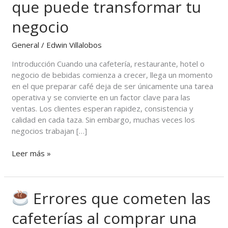
que puede transformar tu
El
Salvador:
negocio
7
razones
General
/
Edwin Villalobos
por
Introducción Cuando una cafetería, restaurante, hotel o
las
negocio de bebidas comienza a crecer, llega un momento
que
en el que preparar café deja de ser únicamente una tarea
puede
operativa y se convierte en un factor clave para las
transformar
ventas. Los clientes esperan rapidez, consistencia y
tu
calidad en cada taza. Sin embargo, muchas veces los
negocio
negocios trabajan […]
Leer más »
Errores que cometen las
Errores
cafeterías al comprar una
que
cometen