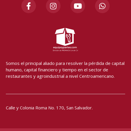
a
n
o
h
c
s
u
a
e
t
t
t
b
a
u
s
o
g
b
a
o
r
e
p
k
a
p
-
m
f
Somos el principal aliado para resolver
la pérdida de capital
humano, capital financiero y tiempo en el sector de
restaurantes y agroindustrial a nivel Centroamericano.
Calle y Colonia Roma No. 170,
San Salvador.