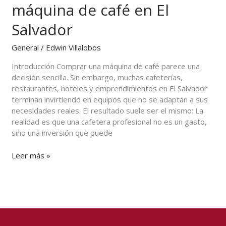
máquina de café en El
las
cafeterías
Salvador
al
comprar
General
/
Edwin Villalobos
una
máquina
Introducción Comprar una máquina de café parece una
de
decisión sencilla. Sin embargo, muchas cafeterías,
café
restaurantes, hoteles y emprendimientos en El Salvador
en
terminan invirtiendo en equipos que no se adaptan a sus
El
necesidades reales. El resultado suele ser el mismo: La
Salvador
realidad es que una cafetera profesional no es un gasto,
sino una inversión que puede
Leer más »