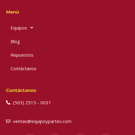
Menú
Equipos
Blog
Repuestos
Contáctanos
Contáctanos
(503) 2515 - 0031
ventas@equipoypartes.com
F
I
Y
W