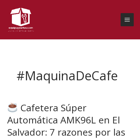
Ir
al
contenido
#MaquinaDeCafe
Cafetera Súper
Cafetera
Automática AMK96L en El
Súper
Automática
Salvador: 7 razones por las
AMK96L
en