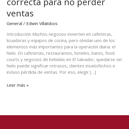
correcta para no perder
Salvador:
cómo
ventas
elegir
la
General
/
Edwin Villalobos
capacidad
Introducción Muchos negocios invierten en cafeteras,
correcta
licuadoras y equipos de cocina, pero olvidan uno de los
para
elementos más importantes para la operación diaria: el
no
hielo. En cafeterías, restaurantes, hoteles, bares, food
perder
courts y negocios de bebidas en El Salvador, quedarse sin
ventas
hielo puede significar retrasos, clientes insatisfechos e
incluso pérdida de ventas. Por eso, elegir […]
Leer más »