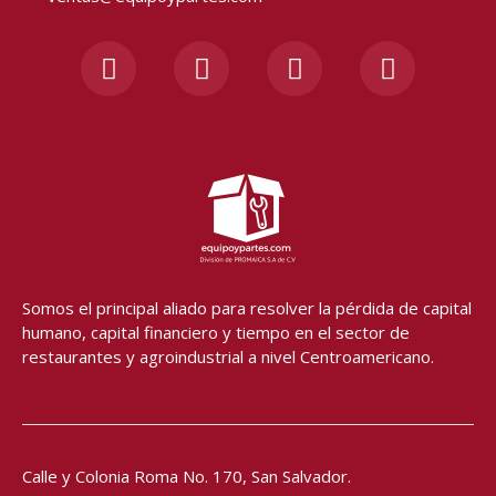
F
I
Y
W
a
n
o
h
c
s
u
a
e
t
t
t
b
a
u
s
o
g
b
a
o
r
e
p
k
a
p
-
m
f
Somos el principal aliado para resolver
la pérdida de capital
humano, capital financiero y tiempo en el sector de
restaurantes y agroindustrial a nivel Centroamericano.
Calle y Colonia Roma No. 170,
San Salvador.