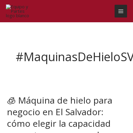
Ir
al
contenido
#MaquinasDeHieloS
🧊
Máquina
🧊 Máquina de hielo para
de
hielo
negocio en El Salvador:
para
negocio
cómo elegir la capacidad
en
El