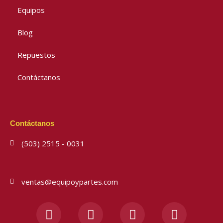
Equipos
Blog
Repuestos
Contáctanos
Contáctanos
(503) 2515 - 0031
ventas@equipoypartes.com
F
I
Y
W
a
n
o
h