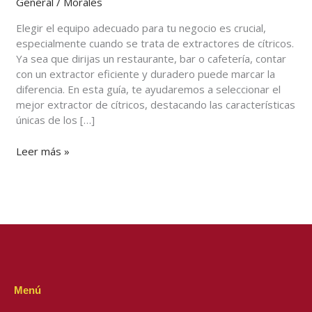
General
/
Morales
tu
negocio
Elegir el equipo adecuado para tu negocio es crucial,
en
especialmente cuando se trata de extractores de cítricos.
El
Ya sea que dirijas un restaurante, bar o cafetería, contar
Salvador?
con un extractor eficiente y duradero puede marcar la
diferencia. En esta guía, te ayudaremos a seleccionar el
mejor extractor de cítricos, destacando las características
únicas de los […]
Leer más »
Menú