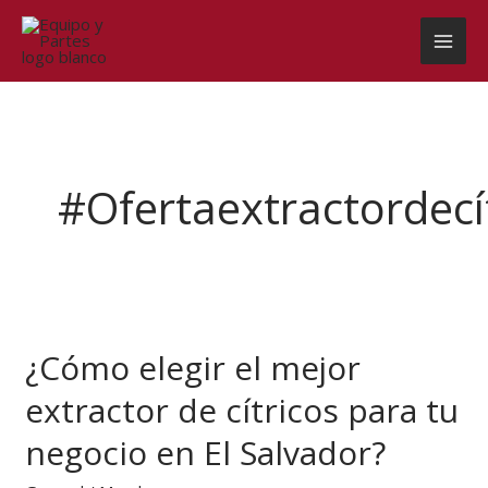
Ir
al
contenido
#ofertaextractordecí
¿Cómo
elegir
¿Cómo elegir el mejor
el
mejor
extractor de cítricos para tu
extractor
de
negocio en El Salvador?
cítricos
para