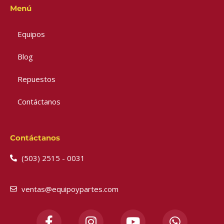
Menú
Equipos
Blog
Repuestos
Contáctanos
Contáctanos
(503) 2515 - 0031
ventas@equipoypartes.com
F
I
Y
W
a
n
o
h