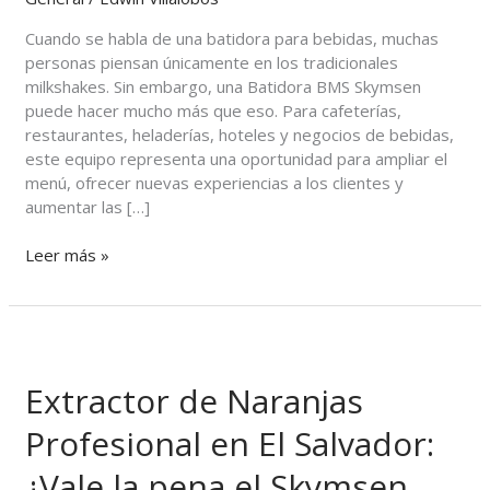
con
una
Cuando se habla de una batidora para bebidas, muchas
Batidora
personas piensan únicamente en los tradicionales
BMS
milkshakes. Sin embargo, una Batidora BMS Skymsen
Skymsen
puede hacer mucho más que eso. Para cafeterías,
para
restaurantes, heladerías, hoteles y negocios de bebidas,
aumentar
este equipo representa una oportunidad para ampliar el
tus
menú, ofrecer nuevas experiencias a los clientes y
ventas
aumentar las […]
Leer más »
Extractor
de
Extractor de Naranjas
Naranjas
Profesional
Profesional en El Salvador:
en
El
¿Vale la pena el Skymsen
Salvador: