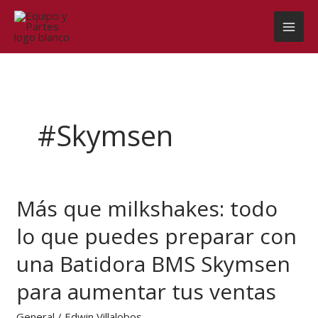
Ir
al
contenido
#Skymsen
Más que milkshakes: todo
Más
que
lo que puedes preparar con
milkshakes:
todo
una Batidora BMS Skymsen
lo
que
para aumentar tus ventas
puedes
preparar
General
/
Edwin Villalobos