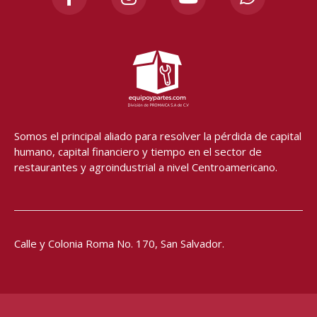
c
s
u
a
e
t
t
t
b
a
u
s
o
g
b
a
o
r
e
p
k
a
p
-
m
f
Somos el principal aliado para resolver
la pérdida de capital
humano, capital financiero y tiempo en el sector de
restaurantes y agroindustrial a nivel Centroamericano.
Calle y Colonia Roma No. 170,
San Salvador.