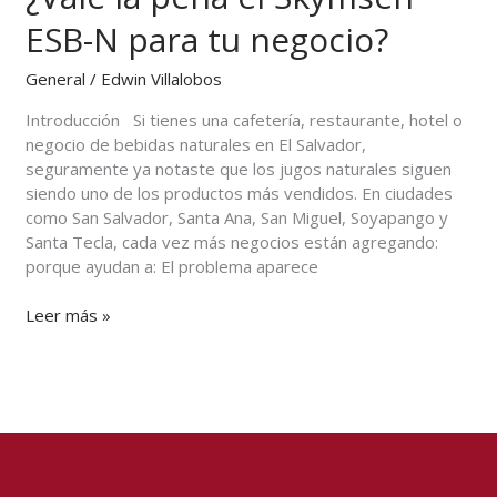
¿Vale
ESB-N para tu negocio?
la
pena
General
/
Edwin Villalobos
el
Skymsen
Introducción Si tienes una cafetería, restaurante, hotel o
ESB-
negocio de bebidas naturales en El Salvador,
N
seguramente ya notaste que los jugos naturales siguen
para
siendo uno de los productos más vendidos. En ciudades
tu
como San Salvador, Santa Ana, San Miguel, Soyapango y
negocio?
Santa Tecla, cada vez más negocios están agregando:
porque ayudan a: El problema aparece
Leer más »