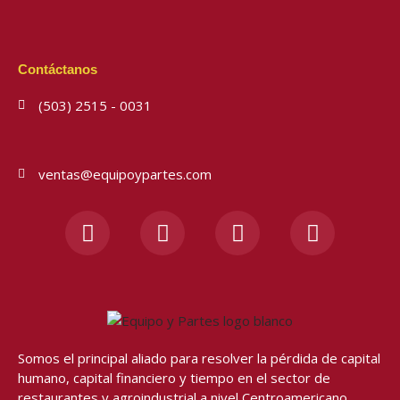
Contáctanos
(503) 2515 - 0031
ventas@equipoypartes.com
F
I
Y
W
a
n
o
h
c
s
u
a
e
t
t
t
b
a
u
s
o
g
b
a
o
r
e
p
Somos el principal aliado para resolver
la pérdida de capital
k
a
p
humano, capital financiero y tiempo en el sector de
-
m
restaurantes y agroindustrial a nivel Centroamericano.