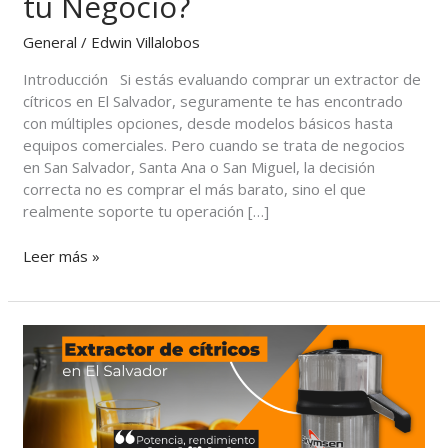
tu Negocio?
Salvador:
¿Vale
General
/
Edwin Villalobos
la
Pena
Introducción Si estás evaluando comprar un extractor de
para
cítricos en El Salvador, seguramente te has encontrado
tu
con múltiples opciones, desde modelos básicos hasta
Negocio?
equipos comerciales. Pero cuando se trata de negocios
en San Salvador, Santa Ana o San Miguel, la decisión
correcta no es comprar el más barato, sino el que
realmente soporte tu operación […]
Leer más »
Extractor
de
Cítricos
Skymsen
EX
en