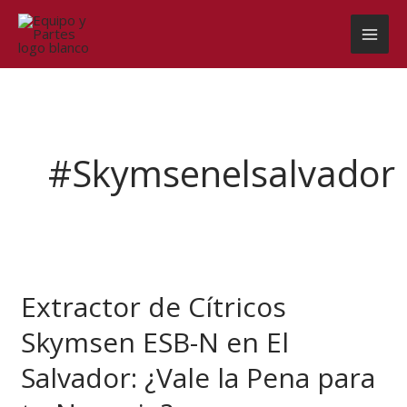
Ir
al
contenido
#skymsenelsalvador
Extractor
de
Extractor de Cítricos
Cítricos
Skymsen
Skymsen ESB-N en El
ESB-
N
Salvador: ¿Vale la Pena para
en
El