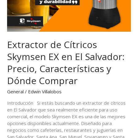
El
Salvador:
Precio,
Características
y
Dónde
Extractor de Cítricos
Comprar
Skymsen EX en El Salvador:
Precio, Características y
Dónde Comprar
General
/
Edwin Villalobos
Introducción Si estás buscando un extractor de cítricos
en El Salvador que sea realmente eficiente para uso
comercial, el modelo Skymsen EX es una de las mejores
opciones disponibles actualmente. Diseñado para
negocios como cafeterías, restaurantes y juguerías en
San Salvador, Santa Ana, San Miguel, Soyapango y Santa