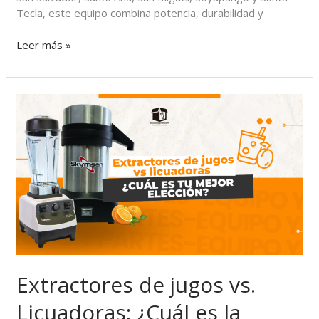
Tecla, este equipo combina potencia, durabilidad y
Leer más »
Extractores
de
jugos
vs.
Licuadoras:
¿Cuál
es
la
mejor
opción
para
ti?
Extractores de jugos vs.
Licuadoras: ¿Cuál es la