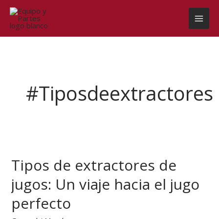
Ir
al
contenido
#tiposdeextractores
Tipos
de
Tipos de extractores de
extractores
de
jugos: Un viaje hacia el jugo
jugos:
Un
perfecto
viaje
hacia