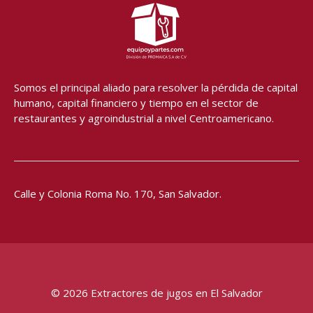
b
a
u
s
o
g
b
a
o
r
e
p
k
a
p
-
m
f
Somos el principal aliado para resolver
la pérdida de capital
humano, capital financiero y tiempo en el sector de
restaurantes y agroindustrial a nivel Centroamericano.
Calle y Colonia Roma No. 170,
San Salvador.
© 2026 Extractores de jugos en El Salvador