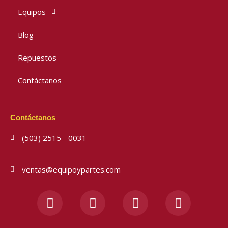
Equipos
Blog
Repuestos
Contáctanos
Contáctanos
(503) 2515 - 0031
ventas@equipoypartes.com
F
I
Y
W
a
n
o
h
c
s
u
a