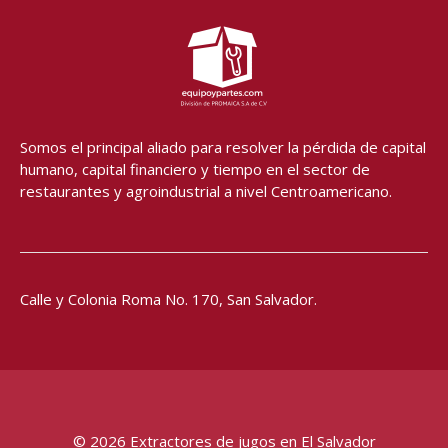
e
t
t
t
b
a
u
s
o
g
b
a
o
r
e
p
k
a
p
-
m
f
Somos el principal aliado para resolver
la pérdida de capital
humano, capital financiero y tiempo en el sector de
restaurantes y agroindustrial a nivel Centroamericano.
Calle y Colonia Roma No. 170,
San Salvador.
© 2026 Extractores de jugos en El Salvador