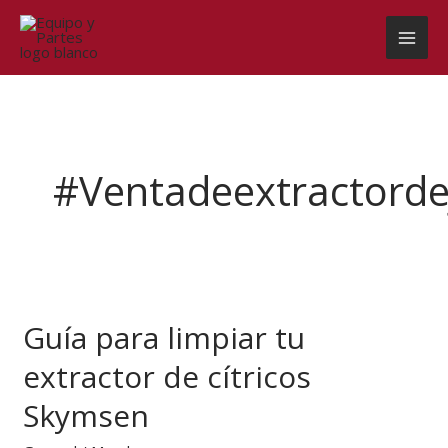
Ir
al
contenido
#ventadeextractorde
Guía
para
Guía para limpiar tu
limpiar
tu
extractor de cítricos
extractor
de
Skymsen
cítricos
Skymsen