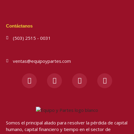
Contáctanos
(503) 2515 - 0031
ventas@equipoypartes.com
F
I
Y
W
a
n
o
h
c
s
u
a
e
t
t
t
b
a
u
s
o
g
b
a
o
r
e
p
Somos el principal aliado para resolver
la pérdida de capital
k
a
p
humano, capital financiero y tiempo en el sector de
-
m