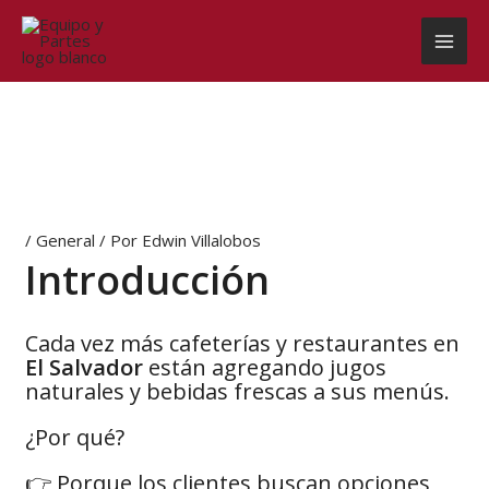
Ir
al
contenido
/
General
/ Por
Edwin Villalobos
Introducción
Cada vez más cafeterías y restaurantes en
El Salvador
están agregando jugos
naturales y bebidas frescas a sus menús.
¿Por qué?
👉 Porque los clientes buscan opciones