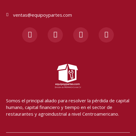
ventas@equipoypartes.com
F
I
Y
W
a
n
o
h
c
s
u
a
e
t
t
t
b
a
u
s
o
g
b
a
o
r
e
p
k
a
p
-
m
f
Somos el principal aliado para resolver
la pérdida de capital
humano, capital financiero y tiempo en el sector de
restaurantes y agroindustrial a nivel Centroamericano.