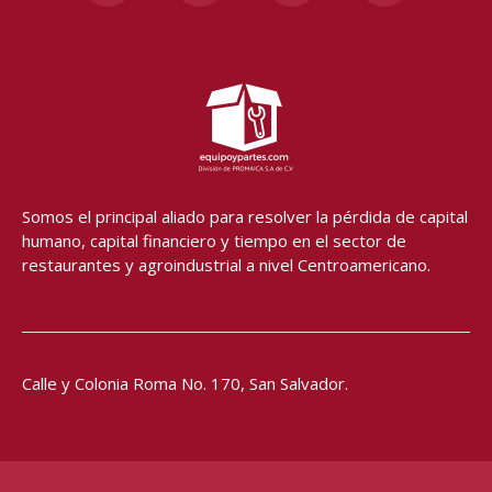
c
s
u
a
e
t
t
t
b
a
u
s
o
g
b
a
o
r
e
p
k
a
p
-
m
f
Somos el principal aliado para resolver
la pérdida de capital
humano, capital financiero y tiempo en el sector de
restaurantes y agroindustrial a nivel Centroamericano.
Calle y Colonia Roma No. 170,
San Salvador.