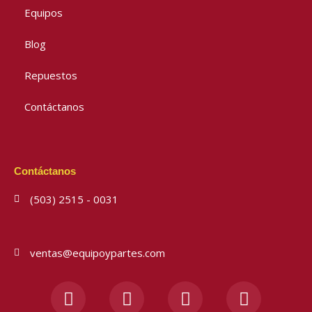
Equipos
Blog
Repuestos
Contáctanos
Contáctanos
(503) 2515 - 0031
ventas@equipoypartes.com
F
I
Y
W
a
n
o
h