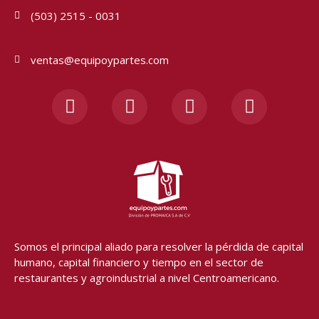
(503) 2515 - 0031
ventas@equipoypartes.com
F
I
Y
W
a
n
o
h
c
s
u
a
e
t
t
t
b
a
u
s
o
g
b
a
o
r
e
p
k
a
p
-
m
f
Somos el principal aliado para resolver
la pérdida de capital
humano, capital financiero y tiempo en el sector de
restaurantes y agroindustrial a nivel Centroamericano.