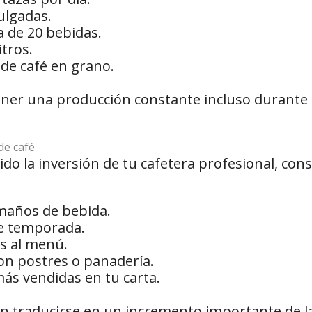
pulgadas.
 de 20 bebidas.
itros.
 de café en grano.
ner una producción constante incluso durante 
de café
do la inversión de tu cafetera profesional, cons
maños de bebida.
de temporada.
as al menú.
n postres o panadería.
ás vendidas en tu carta.
 traducirse en un incremento importante de la