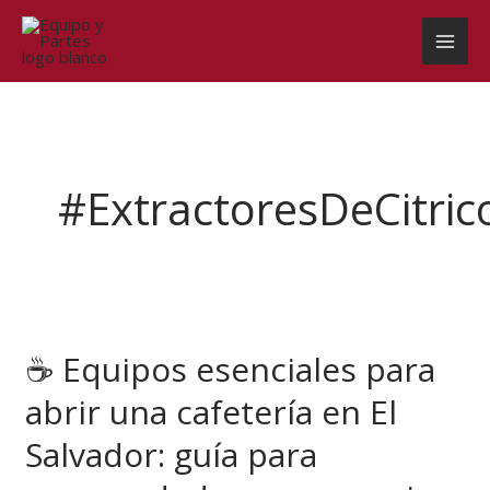
Ir
al
contenido
#ExtractoresDeCitric
☕
Equipos
☕ Equipos esenciales para
esenciales
para
abrir una cafetería en El
abrir
una
Salvador: guía para
cafetería
en