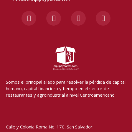
F
I
Y
W
a
n
o
h
c
s
u
a
e
t
t
t
b
a
u
s
o
g
b
a
o
r
e
p
k
a
p
-
m
f
Somos el principal aliado para resolver
la pérdida de capital
humano, capital financiero y tiempo en el sector de
restaurantes y agroindustrial a nivel Centroamericano.
Calle y Colonia Roma No. 170,
San Salvador.