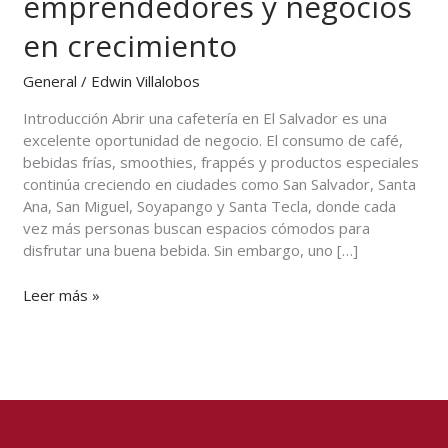
emprendedores y negocios
El
Salvador:
en crecimiento
guía
para
General
/
Edwin Villalobos
emprendedores
Introducción Abrir una cafetería en El Salvador es una
y
excelente oportunidad de negocio. El consumo de café,
negocios
bebidas frías, smoothies, frappés y productos especiales
en
continúa creciendo en ciudades como San Salvador, Santa
crecimiento
Ana, San Miguel, Soyapango y Santa Tecla, donde cada
vez más personas buscan espacios cómodos para
disfrutar una buena bebida. Sin embargo, uno […]
Leer más »