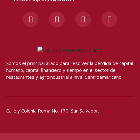
F
I
Y
W
a
n
o
h
c
s
u
a
e
t
t
t
b
a
u
s
o
g
b
a
o
r
e
p
Somos el principal aliado para resolver
la pérdida de capital
k
a
p
humano, capital financiero y tiempo en el sector de
-
m
restaurantes y agroindustrial a nivel Centroamericano.
f
Calle y Colonia Roma No. 170,
San Salvador.