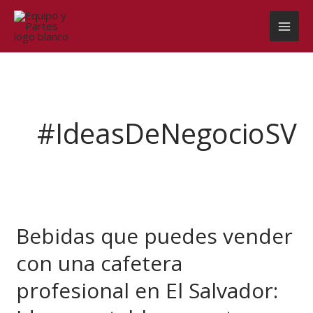
Ir
al
contenido
#IdeasDeNegocioSV
Bebidas
que
Bebidas que puedes vender
puedes
vender
con una cafetera
con
una
profesional en El Salvador:
cafetera
profesional