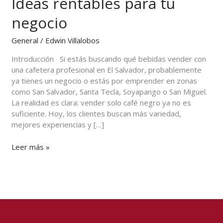
Ideas rentables para tu
en
El
negocio
Salvador:
Ideas
General
/
Edwin Villalobos
rentables
Introducción Si estás buscando qué bebidas vender con
para
una cafetera profesional en El Salvador, probablemente
tu
ya tienes un negocio o estás por emprender en zonas
negocio
como San Salvador, Santa Tecla, Soyapango o San Miguel.
La realidad es clara: vender solo café negro ya no es
suficiente. Hoy, los clientes buscan más variedad,
mejores experiencias y […]
Leer más »