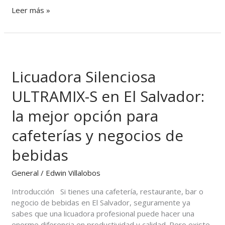
Leer más »
Licuadora
Silenciosa
Licuadora Silenciosa
ULTRAMIX-
S
ULTRAMIX-S en El Salvador:
en
El
la mejor opción para
Salvador:
la
cafeterías y negocios de
mejor
opción
bebidas
para
cafeterías
General
/
Edwin Villalobos
y
Introducción Si tienes una cafetería, restaurante, bar o
negocios
negocio de bebidas en El Salvador, seguramente ya
de
sabes que una licuadora profesional puede hacer una
bebidas
enorme diferencia en productividad y calidad. Pero existe