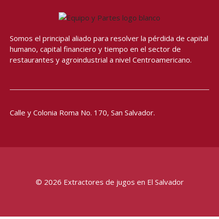
e
t
t
t
b
a
u
s
o
g
b
a
o
r
e
p
Somos el principal aliado para resolver
la pérdida de capital
humano, capital financiero y tiempo en el sector de
k
a
p
restaurantes y agroindustrial a nivel Centroamericano.
-
m
f
Calle y Colonia Roma No. 170,
San Salvador.
© 2026 Extractores de jugos en El Salvador