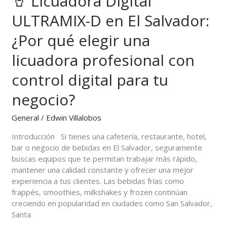
🥤 Licuadora Digital
ULTRAMIX-
ULTRAMIX-D en El Salvador:
D
en
¿Por qué elegir una
El
Salvador:
licuadora profesional con
¿Por
qué
control digital para tu
elegir
negocio?
una
licuadora
General
/
Edwin Villalobos
profesional
con
Introducción Si tienes una cafetería, restaurante, hotel,
control
bar o negocio de bebidas en El Salvador, seguramente
digital
buscas equipos que te permitan trabajar más rápido,
para
mantener una calidad constante y ofrecer una mejor
tu
experiencia a tus clientes. Las bebidas frías como
negocio?
frappés, smoothies, milkshakes y frozen continúan
creciendo en popularidad en ciudades como San Salvador,
Santa