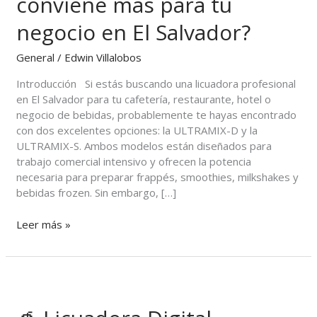
conviene más para tu
profesional
conviene
negocio en El Salvador?
más
para
General
/
Edwin Villalobos
tu
Introducción Si estás buscando una licuadora profesional
negocio
en El Salvador para tu cafetería, restaurante, hotel o
en
negocio de bebidas, probablemente te hayas encontrado
El
con dos excelentes opciones: la ULTRAMIX-D y la
Salvador?
ULTRAMIX-S. Ambos modelos están diseñados para
trabajo comercial intensivo y ofrecen la potencia
necesaria para preparar frappés, smoothies, milkshakes y
bebidas frozen. Sin embargo, […]
Leer más »
🥤
Licuadora
Digital