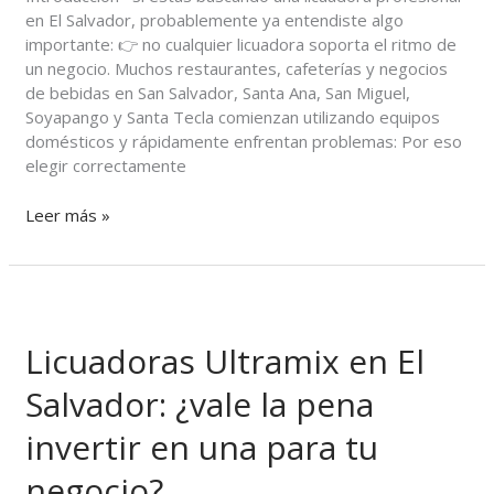
y
en El Salvador, probablemente ya entendiste algo
restaurantes
importante: 👉 no cualquier licuadora soporta el ritmo de
un negocio. Muchos restaurantes, cafeterías y negocios
de bebidas en San Salvador, Santa Ana, San Miguel,
Soyapango y Santa Tecla comienzan utilizando equipos
domésticos y rápidamente enfrentan problemas: Por eso
elegir correctamente
Leer más »
Licuadoras
Ultramix
Licuadoras Ultramix en El
en
El
Salvador: ¿vale la pena
Salvador:
¿vale
invertir en una para tu
la
pena
negocio?