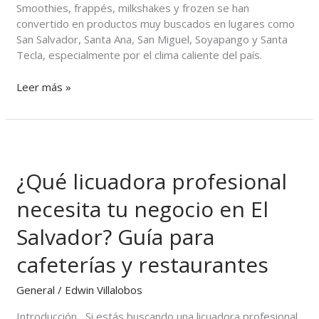
Smoothies, frappés, milkshakes y frozen se han
convertido en productos muy buscados en lugares como
San Salvador, Santa Ana, San Miguel, Soyapango y Santa
Tecla, especialmente por el clima caliente del país.
Leer más »
¿Qué
licuadora
¿Qué licuadora profesional
profesional
necesita
necesita tu negocio en El
tu
negocio
Salvador? Guía para
en
El
cafeterías y restaurantes
Salvador?
Guía
General
/
Edwin Villalobos
para
cafeterías
Introducción Si estás buscando una licuadora profesional