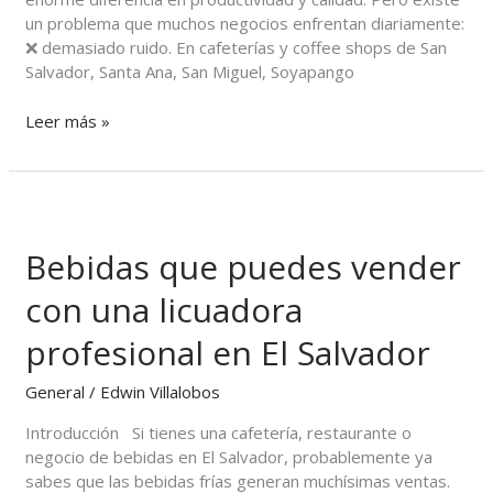
un problema que muchos negocios enfrentan diariamente:
❌ demasiado ruido. En cafeterías y coffee shops de San
Salvador, Santa Ana, San Miguel, Soyapango
Leer más »
Bebidas
que
Bebidas que puedes vender
puedes
vender
con una licuadora
con
una
profesional en El Salvador
licuadora
profesional
General
/
Edwin Villalobos
en
El
Introducción Si tienes una cafetería, restaurante o
Salvador
negocio de bebidas en El Salvador, probablemente ya
sabes que las bebidas frías generan muchísimas ventas.