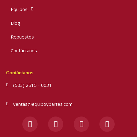
Equipos
Blog
Repuestos
Contáctanos
Contáctanos
(503) 2515 - 0031
ventas@equipoypartes.com
F
I
Y
W
a
n
o
h
c
s
u
a