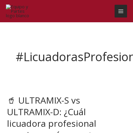
Ir
al
contenido
#LicuadorasProfesio
🥤
ULTRAMIX-
🥤 ULTRAMIX-S vs
S
vs
ULTRAMIX-D: ¿Cuál
ULTRAMIX-
D:
licuadora profesional
¿Cuál
licuadora