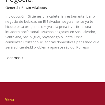
invertir
en
General
/
Edwin Villalobos
una
para
Introducción Si tienes una cafetería, restaurante, bar o
tu
negocio de bebidas en El Salvador, seguramente ya te
negocio?
hiciste esta pregunta: 👉 ¿vale la pena invertir en una
licuadora profesional? Muchos negocios en San Salvador,
Santa Ana, San Miguel, Soyapango o Santa Tecla
comienzan utilizando licuadoras domésticas pensando que
será suficiente.El problema aparece rápido: Por eso
Leer más »
Menú