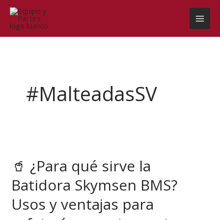
Ir
al
contenido
#MalteadasSV
🥤
¿Para
🥤 ¿Para qué sirve la
qué
sirve
Batidora Skymsen BMS?
la
Batidora
Usos y ventajas para
Skymsen
BMS?