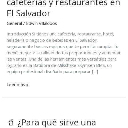
cafeterías y restaurantes en
Usos
y
El Salvador
ventajas
para
General
/
Edwin Villalobos
cafeterías
Introducción Si tienes una cafetería, restaurante, hotel,
y
heladería o negocio de bebidas en El Salvador,
restaurantes
seguramente buscas equipos que te permitan ampliar tu
en
menú, mejorar la calidad de tus preparaciones y aumentar
El
las ventas. Una de las herramientas más versátiles para
Salvador
lograrlo es la Batidora de Milkshake Skymsen BMS, un
equipo profesional diseñado para preparar […]
Leer más »
🥤
¿Para
🥤 ¿Para qué sirve una
qué
sirve