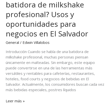
batidora de milkshake
una
batidora
profesional? Usos y
de
milkshake
oportunidades para
profesional?
Usos
negocios en El Salvador
y
oportunidades
General
/
Edwin Villalobos
para
Introducción Cuando se habla de una batidora de
negocios
milkshake profesional, muchas personas piensan
en
únicamente en malteadas. Sin embargo, este equipo
El
puede convertirse en una de las herramientas más
Salvador
versátiles y rentables para cafeterías, restaurantes,
hoteles, food courts y negocios de bebidas en El
Salvador. Actualmente, los consumidores buscan cada vez
más bebidas especiales, postres líquidos
Leer más »