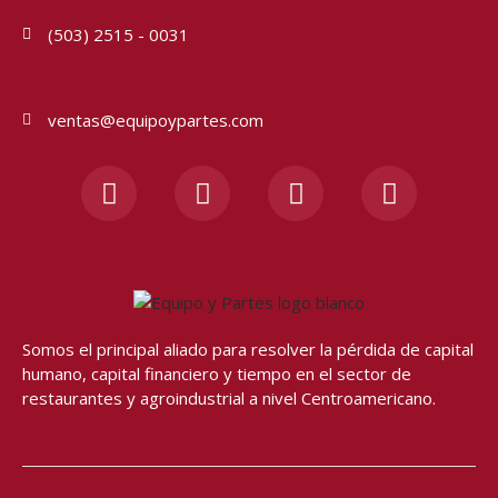
(503) 2515 - 0031
ventas@equipoypartes.com
F
I
Y
W
a
n
o
h
c
s
u
a
e
t
t
t
b
a
u
s
o
g
b
a
o
r
e
p
Somos el principal aliado para resolver
la pérdida de capital
k
a
p
humano, capital financiero y tiempo en el sector de
-
m
restaurantes y agroindustrial a nivel Centroamericano.
f