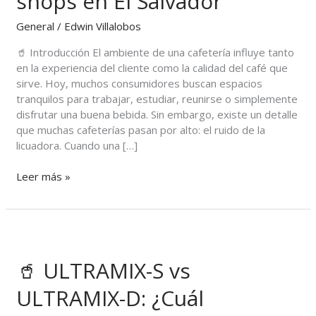
shops en El Salvador
Beneficios
de
General
/
Edwin Villalobos
la
🥤 Introducción El ambiente de una cafetería influye tanto
ULTRAMIX-
en la experiencia del cliente como la calidad del café que
S
sirve. Hoy, muchos consumidores buscan espacios
para
tranquilos para trabajar, estudiar, reunirse o simplemente
cafeterías
disfrutar una buena bebida. Sin embargo, existe un detalle
y
que muchas cafeterías pasan por alto: el ruido de la
coffee
licuadora. Cuando una […]
shops
en
Leer más »
El
Salvador
🥤
ULTRAMIX-
🥤 ULTRAMIX-S vs
S
vs
ULTRAMIX-D: ¿Cuál
ULTRAMIX-
D: