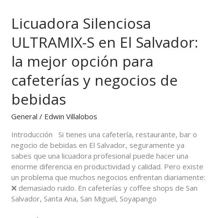
Silenciosa
Licuadora Silenciosa
ULTRAMIX-
S
ULTRAMIX-S en El Salvador:
en
El
la mejor opción para
Salvador:
la
cafeterías y negocios de
mejor
opción
bebidas
para
cafeterías
General
/
Edwin Villalobos
y
Introducción Si tienes una cafetería, restaurante, bar o
negocios
negocio de bebidas en El Salvador, seguramente ya
de
sabes que una licuadora profesional puede hacer una
bebidas
enorme diferencia en productividad y calidad. Pero existe
un problema que muchos negocios enfrentan diariamente:
❌ demasiado ruido. En cafeterías y coffee shops de San
Salvador, Santa Ana, San Miguel, Soyapango