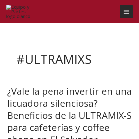
Ir
al
contenido
#ULTRAMIXS
¿Vale la pena invertir en una
¿Vale
la
licuadora silenciosa?
pena
invertir
Beneficios de la ULTRAMIX-S
en
una
para cafeterías y coffee
licuadora
silenciosa?