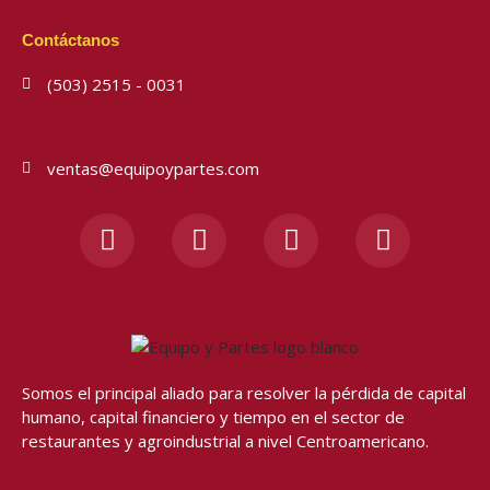
Contáctanos
(503) 2515 - 0031
ventas@equipoypartes.com
F
I
Y
W
a
n
o
h
c
s
u
a
e
t
t
t
b
a
u
s
o
g
b
a
o
r
e
p
Somos el principal aliado para resolver
la pérdida de capital
k
a
p
humano, capital financiero y tiempo en el sector de
-
m
restaurantes y agroindustrial a nivel Centroamericano.
f