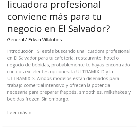
licuadora profesional
¿Cuál
licuadora
conviene más para tu
profesional
conviene
negocio en El Salvador?
más
para
General
/
Edwin Villalobos
tu
Introducción Si estás buscando una licuadora profesional
negocio
en El Salvador para tu cafetería, restaurante, hotel o
en
negocio de bebidas, probablemente te hayas encontrado
El
con dos excelentes opciones: la ULTRAMIX-D y la
Salvador?
ULTRAMIX-S. Ambos modelos están diseñados para
trabajo comercial intensivo y ofrecen la potencia
necesaria para preparar frappés, smoothies, milkshakes y
bebidas frozen. Sin embargo,
Leer más »
Licuadora