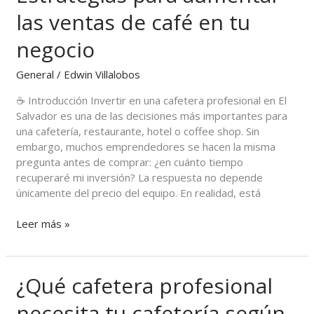
una
las ventas de café en tu
cafetera
negocio
profesional?
Estrategias
General
/
Edwin Villalobos
para
aumentar
☕ Introducción Invertir en una cafetera profesional en El
las
Salvador es una de las decisiones más importantes para
ventas
una cafetería, restaurante, hotel o coffee shop. Sin
de
embargo, muchos emprendedores se hacen la misma
café
pregunta antes de comprar: ¿en cuánto tiempo
en
recuperaré mi inversión? La respuesta no depende
tu
únicamente del precio del equipo. En realidad, está
negocio
Leer más »
¿Qué cafetera profesional
¿Qué
cafetera
necesita tu cafetería según
profesional