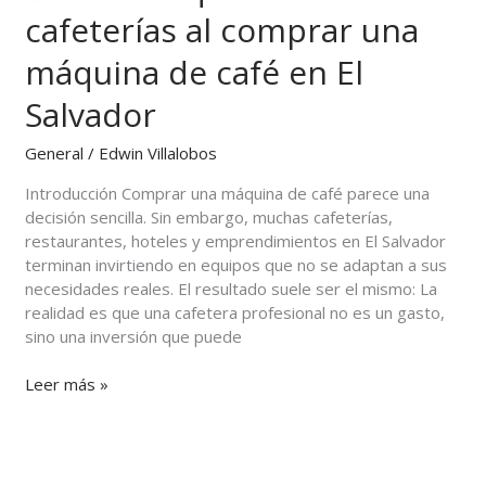
Errores
cafeterías al comprar una
que
cometen
máquina de café en El
las
cafeterías
Salvador
al
comprar
General
/
Edwin Villalobos
una
máquina
Introducción Comprar una máquina de café parece una
de
decisión sencilla. Sin embargo, muchas cafeterías,
café
restaurantes, hoteles y emprendimientos en El Salvador
en
terminan invirtiendo en equipos que no se adaptan a sus
El
necesidades reales. El resultado suele ser el mismo: La
Salvador
realidad es que una cafetera profesional no es un gasto,
sino una inversión que puede
Leer más »