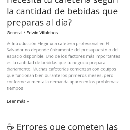
necesita
la cantidad de bebidas que
tu
cafetería
preparas al día?
según
la
General
/
Edwin Villalobos
cantidad
de
☕ Introducción Elegir una cafetera profesional en El
bebidas
Salvador no depende únicamente del presupuesto o del
que
espacio disponible. Uno de los factores más importantes
preparas
es la cantidad de bebidas que tu negocio prepara
al
diariamente. Muchas cafeterías comienzan con equipos
día?
que funcionan bien durante los primeros meses, pero
conforme aumenta la demanda aparecen los problemas:
tiempos
Leer más »
☕ Errores que cometen las
☕