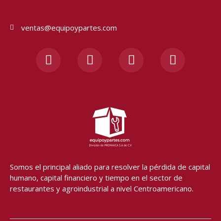
ventas@equipoypartes.com
F
I
Y
W
a
n
o
h
c
s
u
a
e
t
t
t
b
a
u
s
o
g
b
a
o
r
e
p
k
a
p
-
m
f
Somos el principal aliado para resolver
la pérdida de capital
humano, capital financiero y tiempo en el sector de
restaurantes y agroindustrial a nivel Centroamericano.