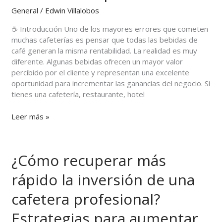
para
General
/
Edwin Villalobos
aumentar
☕ Introducción Uno de los mayores errores que cometen
tus
muchas cafeterías es pensar que todas las bebidas de
ventas
café generan la misma rentabilidad. La realidad es muy
con
diferente. Algunas bebidas ofrecen un mayor valor
una
percibido por el cliente y representan una excelente
cafetera
oportunidad para incrementar las ganancias del negocio. Si
profesional
tienes una cafetería, restaurante, hotel
Leer más »
¿Cómo recuperar más
¿Cómo
recuperar
rápido la inversión de una
más
rápido
cafetera profesional?
la
inversión
Estrategias para aumentar
de