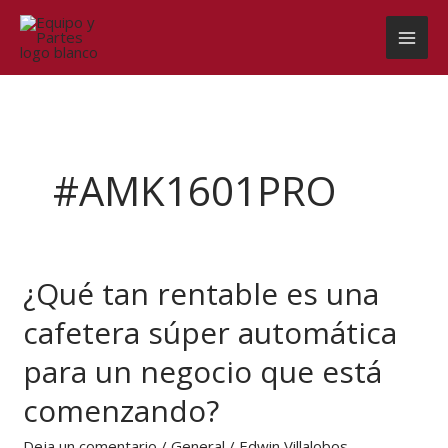
Ir
al
contenido
#AMK1601PRO
¿Qué tan rentable es una
¿Qué
tan
cafetera súper automática
rentable
es
para un negocio que está
una
cafetera
comenzando?
súper
automática
Deja un comentario
/
General
/
Edwin Villalobos