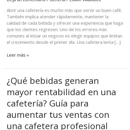
para
un
Abrir una cafetería es mucho más que servir un buen café.
negocio
También implica atender rápidamente, mantener la
que
calidad de cada bebida y ofrecer una experiencia que haga
está
que los clientes regresen. Uno de los errores más
comenzando?
comunes al iniciar un negocio es elegir equipos que limitan
el crecimiento desde el primer día. Una cafetera lenta […]
Leer más »
¿Qué bebidas generan
¿Qué
bebidas
mayor rentabilidad en una
generan
mayor
cafetería? Guía para
rentabilidad
en
aumentar tus ventas con
una
cafetería?
una cafetera profesional
Guía